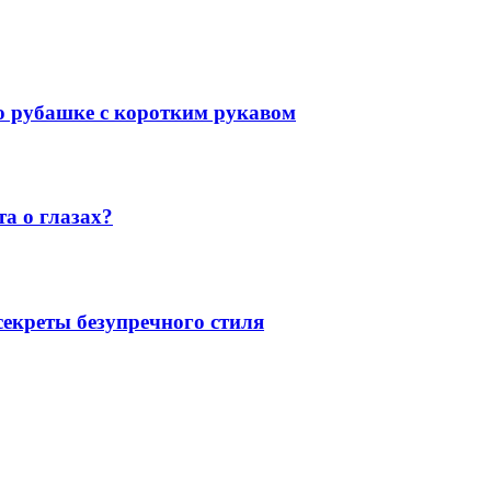
 о рубашке с коротким рукавом
а о глазах?
екреты безупречного стиля