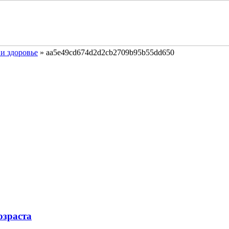
и здоровье
»
aa5e49cd674d2d2cb2709b95b55dd650
озраста