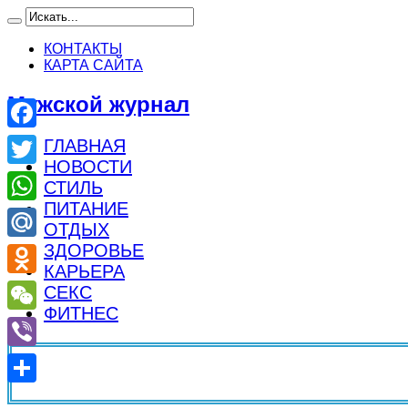
КОНТАКТЫ
КАРТА САЙТА
Мужской журнал
Facebook
ГЛАВНАЯ
НОВОСТИ
Twitter
СТИЛЬ
ПИТАНИЕ
WhatsApp
ОТДЫХ
ЗДОРОВЬЕ
Mail.Ru
КАРЬЕРА
Odnoklassniki
СЕКС
ФИТНЕС
WeChat
Viber
Отправить