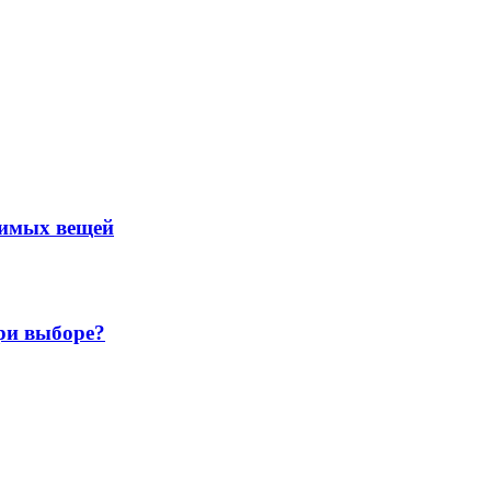
нимых вещей
ри выборе?