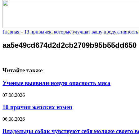
Главная
»
13 привычек, которые улучшат вашу продуктивность 
aa5e49cd674d2d2cb2709b95b55dd650
Читайте также
Ученые выявили новую опасность мяса
07.08.2026
10 причин женских измен
06.08.2026
Владельцы собак чувствуют себя моложе своего в