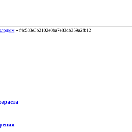
молодым
»
f4c583e3b2102e0ba7e83db359a2fb12
озраста
рения