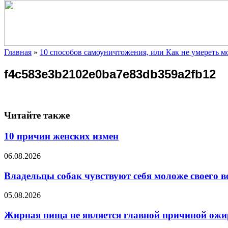
Главная
»
10 способов самоуничтожения, или Как не умереть 
f4c583e3b2102e0ba7e83db359a2fb12
Читайте также
10 причин женских измен
06.08.2026
Владельцы собак чувствуют себя моложе своего в
05.08.2026
Жирная пища не является главной причиной ожи