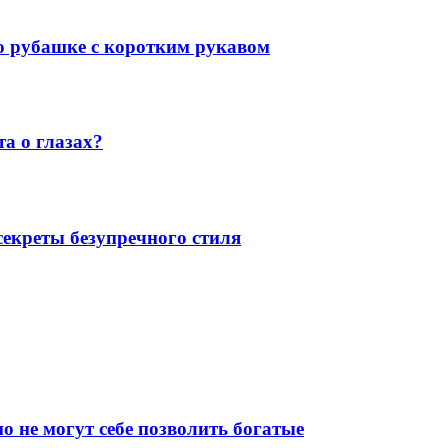
 о рубашке с коротким рукавом
а о глазах?
екреты безупречного стиля
о не могут себе позволить богатые