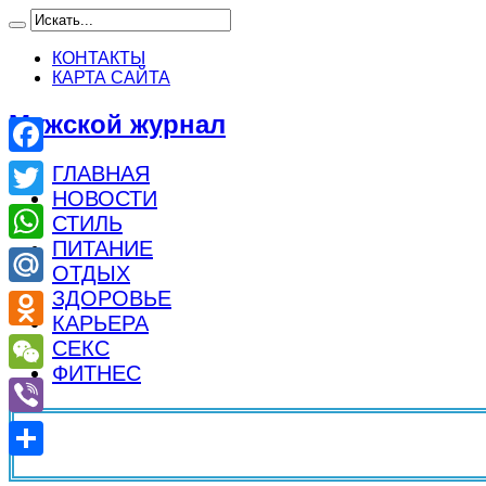
КОНТАКТЫ
КАРТА САЙТА
Мужской журнал
Facebook
ГЛАВНАЯ
НОВОСТИ
Twitter
СТИЛЬ
ПИТАНИЕ
WhatsApp
ОТДЫХ
ЗДОРОВЬЕ
Mail.Ru
КАРЬЕРА
Odnoklassniki
СЕКС
ФИТНЕС
WeChat
Viber
Отправить