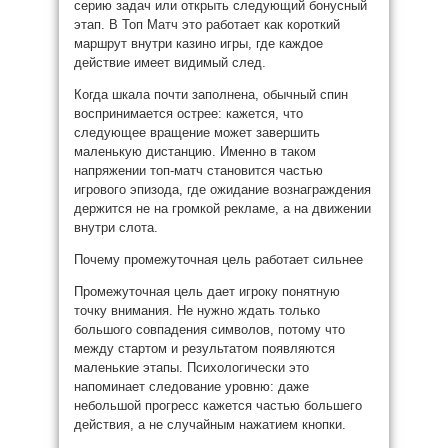
серию задач или открыть следующий бонусный
этап. В Топ Матч это работает как короткий
маршрут внутри казино игры, где каждое
действие имеет видимый след.
Когда шкала почти заполнена, обычный спин
воспринимается острее: кажется, что
следующее вращение может завершить
маленькую дистанцию. Именно в таком
напряжении топ-матч становится частью
игрового эпизода, где ожидание вознаграждения
держится не на громкой рекламе, а на движении
внутри слота.
Почему промежуточная цель работает сильнее
Промежуточная цель дает игроку понятную
точку внимания. Не нужно ждать только
большого совпадения символов, потому что
между стартом и результатом появляются
маленькие этапы. Психологически это
напоминает следование уровню: даже
небольшой прогресс кажется частью большего
действия, а не случайным нажатием кнопки.