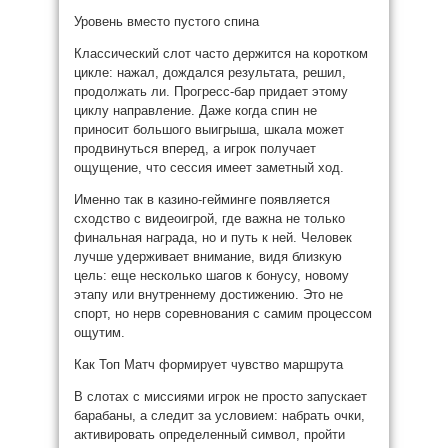
Уровень вместо пустого спина
Классический слот часто держится на коротком
цикле: нажал, дождался результата, решил,
продолжать ли. Прогресс-бар придает этому
циклу направление. Даже когда спин не
приносит большого выигрыша, шкала может
продвинуться вперед, а игрок получает
ощущение, что сессия имеет заметный ход.
Именно так в казино-гейминге появляется
сходство с видеоигрой, где важна не только
финальная награда, но и путь к ней. Человек
лучше удерживает внимание, видя близкую
цель: еще несколько шагов к бонусу, новому
этапу или внутреннему достижению. Это не
спорт, но нерв соревнования с самим процессом
ощутим.
Как Топ Матч формирует чувство маршрута
В слотах с миссиями игрок не просто запускает
барабаны, а следит за условием: набрать очки,
активировать определенный символ, пройти