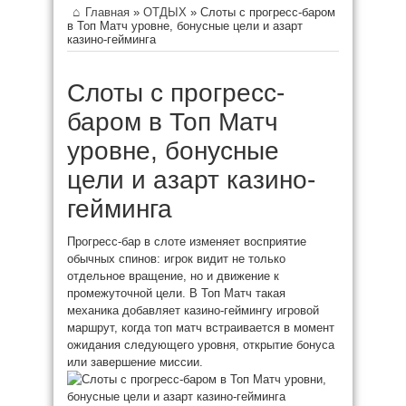
Главная
»
ОТДЫХ
»
Слоты с прогресс-баром
в Топ Матч уровне, бонусные цели и азарт
казино-гейминга
Слоты с прогресс-
баром в Топ Матч
уровне, бонусные
цели и азарт казино-
гейминга
Прогресс-бар в слоте изменяет восприятие
обычных спинов: игрок видит не только
отдельное вращение, но и движение к
промежуточной цели. В Топ Матч такая
механика добавляет казино-геймингу игровой
маршрут, когда топ матч встраивается в момент
ожидания следующего уровня,
открытие бонуса
или завершение миссии.