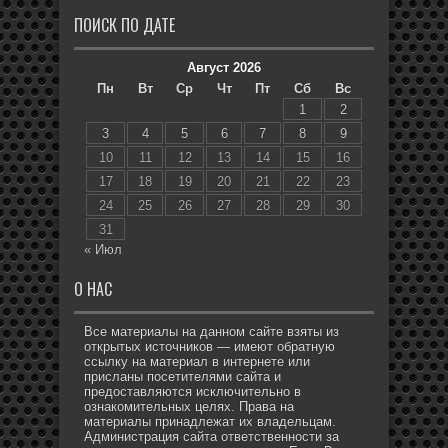
ПОИСК ПО ДАТЕ
Август 2026
Пн
Вт
Ср
Чт
Пт
Сб
Вс
1
2
3
4
5
6
7
8
9
10
11
12
13
14
15
16
17
18
19
20
21
22
23
24
25
26
27
28
29
30
31
« Июл
О НАС
Все материалы на данном сайте взяты из
открытых источников — имеют обратную
ссылку на материал в интернете или
присланы посетителями сайта и
предоставляются исключительно в
ознакомительных целях. Права на
материалы принадлежат их владельцам.
Администрация сайта ответственности за