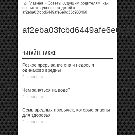
Главная
»
Советы будущим родителям, как
воспитать успешных детей
»
af2eba03fcbd6449afe6e0c33c983460
af2eba03fcbd6449afe6e0c3
ЧИТАЙТЕ ТАКЖЕ
Резкое прерывание сна и недосып
одинаково вредны
09.08.2026
Чем заняться на воде?
08.08.2026
Семь вредных привычек, которые опасны
для здоровья
08.08.2026