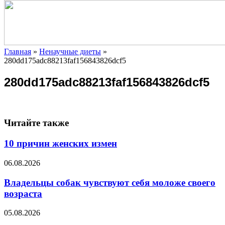
Главная
»
Ненаучные диеты
»
280dd175adc88213faf156843826dcf5
280dd175adc88213faf156843826dcf5
Читайте также
10 причин женских измен
06.08.2026
Владельцы собак чувствуют себя моложе своего
возраста
05.08.2026