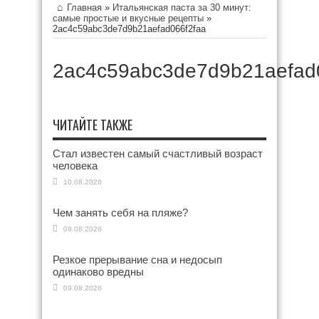
Главная
»
Итальянская паста за 30 минут:
самые простые и вкусные рецепты
»
2ac4c59abc3de7d9b21aefad066f2faa
2ac4c59abc3de7d9b21aefad
ЧИТАЙТЕ ТАКЖЕ
Стал известен самый счастливый возраст
человека
10.08.2026
Чем занять себя на пляже?
09.08.2026
Резкое прерывание сна и недосып
одинаково вредны
09.08.2026