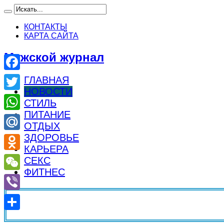
КОНТАКТЫ
КАРТА САЙТА
Мужской журнал
Facebook
ГЛАВНАЯ
НОВОСТИ
Twitter
СТИЛЬ
ПИТАНИЕ
WhatsApp
ОТДЫХ
ЗДОРОВЬЕ
Mail.Ru
КАРЬЕРА
Odnoklassniki
СЕКС
ФИТНЕС
WeChat
Viber
Отправить