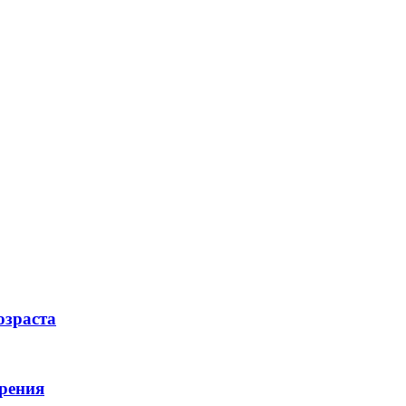
озраста
рения