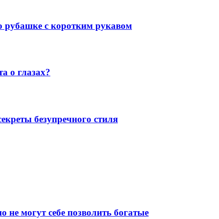
 о рубашке с коротким рукавом
а о глазах?
екреты безупречного стиля
о не могут себе позволить богатые