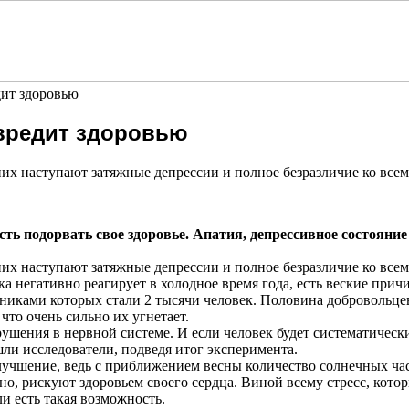
дит здоровью
 вредит здоровью
 них наступают затяжные депрессии и полное безразличие ко вс
сть подорвать свое здоровье. Апатия, депрессивное состояние
 них наступают затяжные депрессии и полное безразличие ко вс
ека негативно реагирует в холодное время года, есть веские прич
никами которых стали 2 тысячи человек. Половина добровольце
что очень сильно их угнетает.
арушения в нервной системе. И если человек будет систематичес
ли исследователи, подведя итог эксперимента.
учшение, ведь с приближением весны количество солнечных час
но, рискуют здоровьем своего сердца. Виной всему стресс, кот
и есть такая возможность.