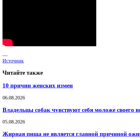
—
Источник
Читайте также
10 причин женских измен
06.08.2026
Владельцы собак чувствуют себя моложе своего в
05.08.2026
Жирная пища не является главной причиной ожи