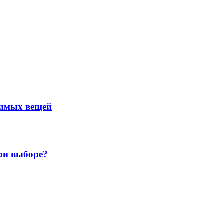
нимых вещей
ри выборе?