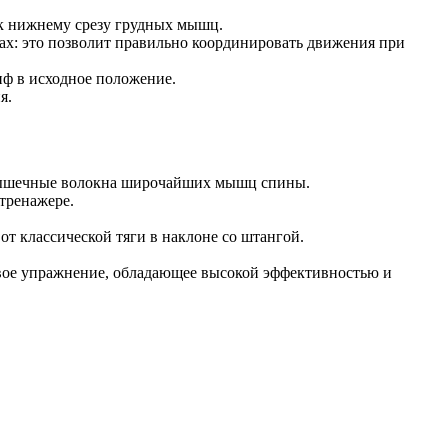
 к нижнему срезу грудных мышц.
ках: это позволит правильно координировать движения при
иф в исходное положение.
я.
ь мышечные волокна широчайших мышц спины.
 тренажере.
т классической тяги в наклоне со штангой.
вое упражнение, обладающее высокой эффективностью и