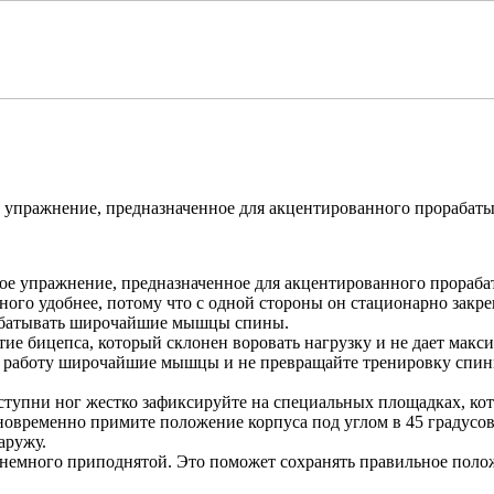
ое упражнение,
предназначенное для акцентированного прораба
вое упражнение, предназначенное для акцентированного прора
много удобнее, потому что с одной стороны он стационарно закр
рабатывать широчайшие мышцы спины.
е бицепса, который склонен воровать нагрузку и не дает макс
 в работу широчайшие мышцы и не превращайте тренировку спин
ступни ног жестко зафиксируйте на специальных площадках, ко
одновременно примите положение корпуса под углом в 45 градус
наружу.
ову немного приподнятой. Это поможет сохранять правильное п