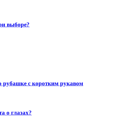
ри выборе?
 о рубашке с коротким рукавом
а о глазах?