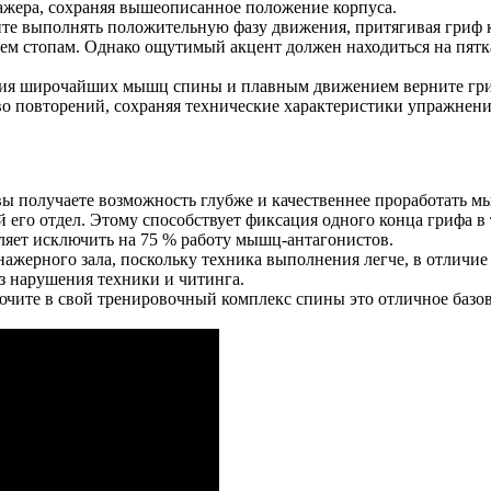
нажера, сохраняя вышеописанное положение корпуса.
ните выполнять положительную фазу движения, притягивая гриф
всем стопам. Однако ощутимый акцент должен находиться на пят
щения широчайших мышц спины и плавным движением верните гр
о повторений, сохраняя технические характеристики упражнени
 вы получаете возможность глубже и качественнее проработат
й его отдел. Этому способствует фиксация одного конца грифа в
ляет исключить на 75 % работу мышц-антагонистов.
ерного зала, поскольку техника выполнения легче, в отличие о
ез нарушения техники и читинга.
чите в свой тренировочный комплекс спины это отличное базо