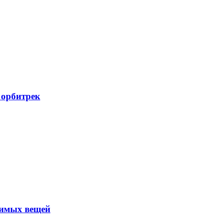
 орбитрек
нимых вещей