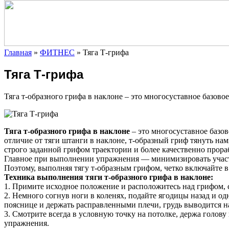
Главная
»
ФИТНЕС
»
Тяга Т-грифа
Тяга Т-грифа
Тяга т-образного грифа в наклоне – это многосуставное базов
Тяга т-образного грифа в наклоне
– это многосуставное базо
отличие от тяги штанги в наклоне, т-образный гриф тянуть на
строго заданной грифом траектории и более качественно про
Главное при выполнении упражнения — минимизировать участи
Поэтому, выполняя тягу т-образным грифом, четко включайте
Техника выполнения тяги т-образного грифа в наклоне:
1. Примите исходное положение и расположитесь над грифом, 
2. Немного согнув ноги в коленях, подайте ягодицы назад и 
пояснице и держать расправленными плечи, грудь выводится 
3. Смотрите всегда в условную точку на потолке, держа гол
упражнения.