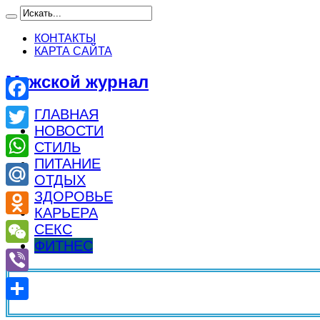
КОНТАКТЫ
КАРТА САЙТА
Мужской журнал
Facebook
ГЛАВНАЯ
НОВОСТИ
Twitter
СТИЛЬ
ПИТАНИЕ
WhatsApp
ОТДЫХ
ЗДОРОВЬЕ
Mail.Ru
КАРЬЕРА
Odnoklassniki
СЕКС
ФИТНЕС
WeChat
Viber
Отправить