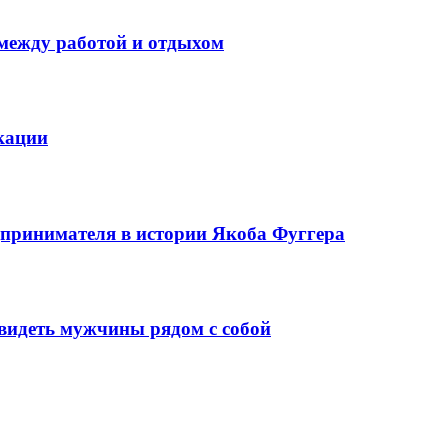
 между работой и отдыхом
кации
едпринимателя в истории Якоба Фуггера
видеть мужчины рядом с собой