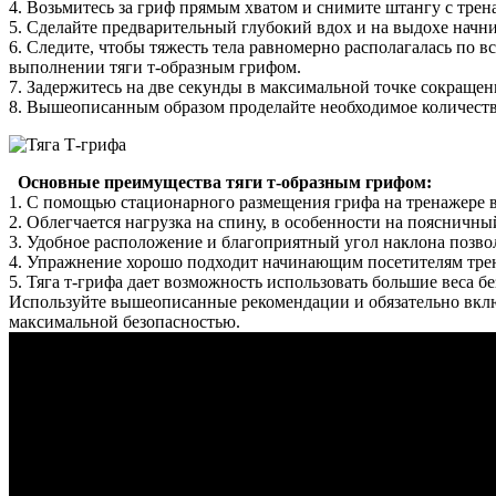
4. Возьмитесь за гриф прямым хватом и снимите штангу с тре
5. Сделайте предварительный глубокий вдох и на выдохе нач
6. Следите, чтобы тяжесть тела равномерно располагалась по 
выполнении тяги т-образным грифом.
7. Задержитесь на две секунды в максимальной точке сокра
8. Вышеописанным образом проделайте необходимое количеств
Основные преимущества тяги т-образным грифом:
1. С помощью стационарного размещения грифа на тренажере
2. Облегчается нагрузка на спину, в особенности на поясничны
3. Удобное расположение и благоприятный угол наклона позво
4. Упражнение хорошо подходит начинающим посетителям тренаж
5. Тяга т-грифа дает возможность использовать большие веса б
Используйте вышеописанные рекомендации и обязательно вклю
максимальной безопасностью.