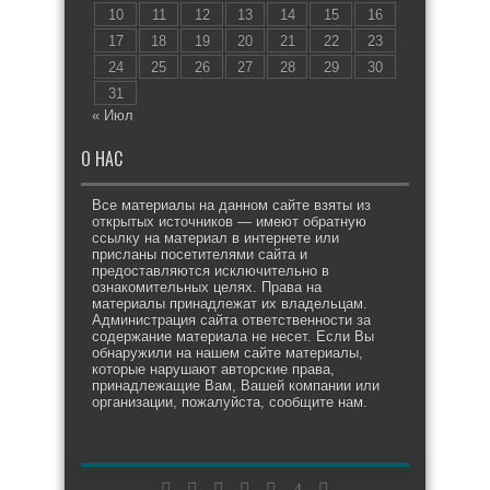
10
11
12
13
14
15
16
17
18
19
20
21
22
23
24
25
26
27
28
29
30
31
« Июл
О НАС
Все материалы на данном сайте взяты из
открытых источников — имеют обратную
ссылку на материал в интернете или
присланы посетителями сайта и
предоставляются исключительно в
ознакомительных целях. Права на
материалы принадлежат их владельцам.
Администрация сайта ответственности за
содержание материала не несет. Если Вы
обнаружили на нашем сайте материалы,
которые нарушают авторские права,
принадлежащие Вам, Вашей компании или
организации, пожалуйста, сообщите нам.