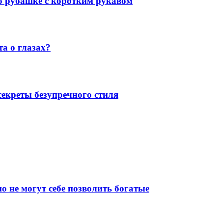
 о рубашке с коротким рукавом
а о глазах?
екреты безупречного стиля
о не могут себе позволить богатые