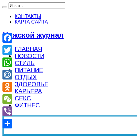
КОНТАКТЫ
КАРТА САЙТА
Мужской журнал
Facebook
ГЛАВНАЯ
НОВОСТИ
Twitter
СТИЛЬ
ПИТАНИЕ
WhatsApp
ОТДЫХ
ЗДОРОВЬЕ
Mail.Ru
КАРЬЕРА
Odnoklassniki
СЕКС
ФИТНЕС
WeChat
Viber
Отправить