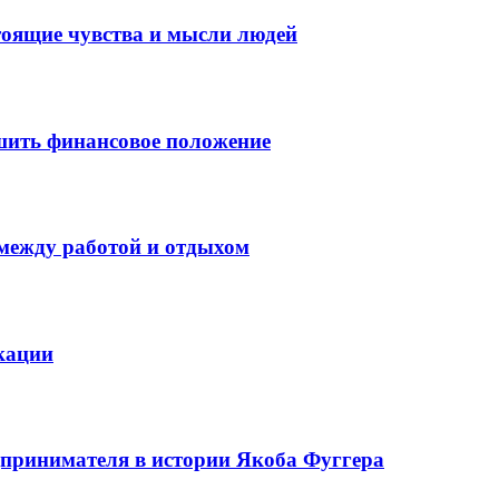
тоящие чувства и мысли людей
шить финансовое положение
 между работой и отдыхом
кации
едпринимателя в истории Якоба Фуггера