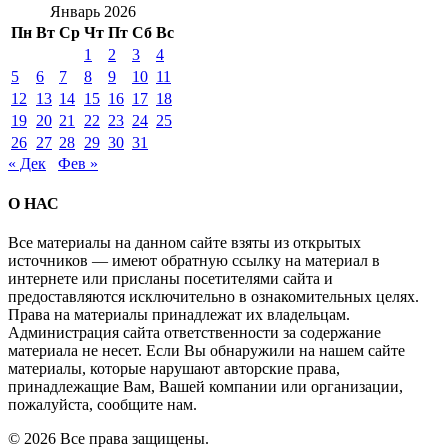
Январь 2026
Пн
Вт
Ср
Чт
Пт
Сб
Вс
1
2
3
4
5
6
7
8
9
10
11
12
13
14
15
16
17
18
19
20
21
22
23
24
25
26
27
28
29
30
31
« Дек
Фев »
О НАС
Все материалы на данном сайте взяты из открытых
источников — имеют обратную ссылку на материал в
интернете или присланы посетителями сайта и
предоставляются исключительно в ознакомительных целях.
Права на материалы принадлежат их владельцам.
Администрация сайта ответственности за содержание
материала не несет. Если Вы обнаружили на нашем сайте
материалы, которые нарушают авторские права,
принадлежащие Вам, Вашей компании или организации,
пожалуйста, сообщите нам.
© 2026 Все права защищены.