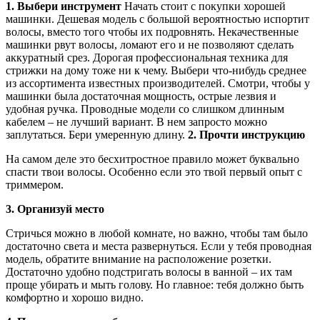
1. Выбери инструмент
Начать стоит с покупки хорошей
машинки. Дешевая модель с большой вероятностью испортит
волосы, вместо того чтобы их подровнять. Некачественные
машинки рвут волосы, ломают его и не позволяют сделать
аккуратный срез. Дорогая профессиональная техника для
стрижки на дому тоже ни к чему. Выбери что-нибудь среднее
из ассортимента известных производителей. Смотри, чтобы у
машинки была достаточная мощность, острые лезвия и
удобная ручка. Проводные модели со слишком длинным
кабелем – не лучший вариант. В нем запросто можно
заплутаться. Бери умеренную длину.
2. Прочти инструкцию
На самом деле это бесхитростное правило может буквально
спасти твои волосы. Особенно если это твой первый опыт с
триммером.
3. Организуй место
Стричься можно в любой комнате, но важно, чтобы там было
достаточно света и места развернуться. Если у тебя проводная
модель, обратите внимание на расположение розетки.
Достаточно удобно подстригать волосы в ванной – их там
проще убирать и мыть голову. Но главное: тебя должно быть
комфортно и хорошо видно.