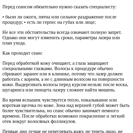
Перед сеансом обязательно нужно сказать специалисту:
• были ли ожоги, пятна или сильное раздражение после
процедур; • есть ли герпес на губах или лице;
Не все эти обстоятельства всегда означают полную запрет.
Однако они могут изменить сроки, параметры лазера или
план ухода.
Как проходит сеанс
Перед обработкой кожу очищают, а глаза защищают
специальными глазками. Волосы к процедуре обычно
сбривают заранее или в клинике, потому что лазер должен
работать с корнем, а не с длинным волосом на поверхности
кожи. Выдергивать волосы перед курсом нельзя: после воска,
шугаринга или пинцета лазеру сложнее найти мишень.
Во время вспышек чувствуется тепло, покалывание или
короткая щелчка по коже. Зона над верхней губой может быть
более чувствительна, но сеанс обычно занимает немного
времени. После обработки возможно покраснение и легкий
отек вокруг волосяных фолликулов.
Первые дни лучше не перегревать кожу, не тереть лицо, не