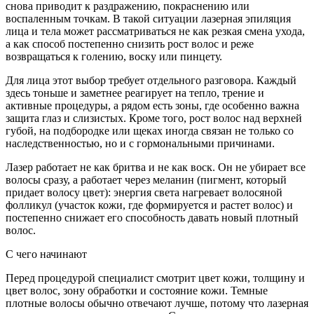
снова приводит к раздражению, покраснению
или
воспаленным точкам. В такой ситуации лазерная эпиляция
лица и тела может рассматриваться не как резкая смена ухода,
а как способ постепенно снизить рост волос и реже
возвращаться к голению, воску или пинцету.
Для лица этот выбор требует отдельного разговора. Каждый
здесь тоньше и заметнее реагирует на тепло, трение и
активные процедуры, а рядом есть зоны, где особенно важна
защита глаз и слизистых. Кроме того, рост волос над верхней
губой, на подбородке или щеках иногда связан не только со
наследственностью, но и с гормональными причинами.
Лазер работает не как бритва и не как воск. Он не убирает все
волосы сразу, а работает через меланин (пигмент, который
придает волосу цвет): энергия света нагревает волосяной
фолликул (участок кожи, где формируется и растет волос) и
постепенно снижает его способность давать новый плотный
волос.
С чего начинают
Перед процедурой специалист смотрит цвет кожи, толщину и
цвет волос, зону обработки и состояние кожи. Темные
плотные волосы обычно отвечают лучше, потому что лазерная