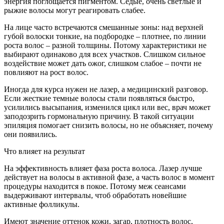
энергия поглощается пигментом. Седые, очень светлые и
рыжие волосы могут реагировать слабее.
На лице часто встречаются смешанные зоны: над верхней
губой волоски тонкие, на подбородке – плотнее, по линии
роста волос – разной толщины. Потому характеристики не
выбирают одинаково для всех участков. Слишком сильное
воздействие может дать ожог, слишком слабое – почти не
повлияют на рост волос.
Иногда для курса нужен не лазер, а медицинский разговор.
Если жесткие темные волосы стали появляться быстро,
усилились высыпания, изменился цикл или вес, врач может
заподозрить гормональную причину. В такой ситуации
эпиляция помогает снизить волосы, но не объясняет, почему
они появились.
Что влияет на результат
На эффективность влияет фаза роста волоса. Лазер лучше
действует на волосы в активной фазе, а часть волос в момент
процедуры находится в покое. Потому меж сеансами
выдерживают интервалы, чтоб обработать новейшие
активные фолликулы.
Имеют значение оттенок кожи, загар, плотность волос,