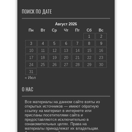
ПОИСК ПО ДАТЕ
Август 2026
Пн
Вт
Ср
Чт
Пт
Сб
Вс
1
2
3
4
5
6
7
8
9
10
11
12
13
14
15
16
17
18
19
20
21
22
23
24
25
26
27
28
29
30
31
« Июл
О НАС
Все материалы на данном сайте взяты из
открытых источников — имеют обратную
ссылку на материал в интернете или
присланы посетителями сайта и
предоставляются исключительно в
ознакомительных целях. Права на
материалы принадлежат их владельцам.