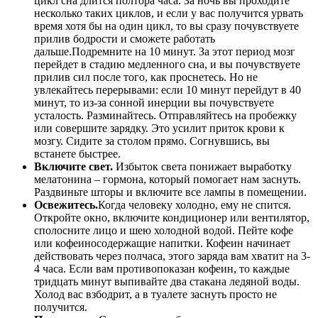
цикл сна длится полтора часа. За ночь вы проходите
несколько таких циклов, и если у вас получится урвать
время хотя бы на один цикл, то вы сразу почувствуете
прилив бодрости и сможете работать
дальше.Подремните на 10 минут. За этот период мозг
перейдет в стадию медленного сна, и вы почувствуете
прилив сил после того, как проснетесь. Но не
увлекайтесь перерывами: если 10 минут перейдут в 40
минут, то из-за сонной инерции вы почувствуете
усталость. Разминайтесь. Отправляйтесь на пробежку
или совершите зарядку. Это усилит приток крови к
мозгу. Сидите за столом прямо. Согнувшись, вы
встанете быстрее.
Включите свет.
Избыток света понижает выработку
мелатонина – гормона, который помогает нам заснуть.
Раздвиньте шторы и включите все лампы в помещении.
Освежитесь.
Когда человеку холодно, ему не спится.
Откройте окно, включите кондиционер или вентилятор,
сполосните лицо и шею холодной водой. Пейте кофе
или кофеиносодержащие напитки. Кофеин начинает
действовать через полчаса, этого заряда вам хватит на 3-
4 часа. Если вам противопоказан кофеин, то каждые
тридцать минут выпивайте два стакана ледяной воды.
Холод вас взбодрит, а в туалете заснуть просто не
получится.