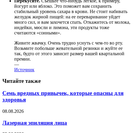
Перекусите.
Съешьте что-нибудь легкое, к примеру,
йогурт или яблоко. Это поможет вам сохранить
стабильный уровень сахара в крови. Не стоит набивать
желудок жирной пищей: на ее переваривание уйдет
много сил, и вам захочется спать. Откажитесь от молока,
индейки, мюсли и лимона, эти продукты тоже
считаются «сонными».
Живите жвачку. Очень трудно уснуть с чем-то во рту.
Возьмите побольше жевательной резинки и жуйте ее
так, будто от этого зависит размер вашей квартальной
премии.
—
Источник
Читайте также
Семь вредных привычек, которые опасны для
здоровья
08.08.2026
Лазерная эпиляция лица