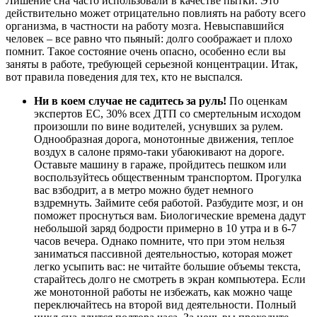
Лишение сна часто использовали в качестве пытки. Это
действительно может отрицательно повлиять на работу всего
организма, в частности на работу мозга. Невыспавшийся
человек – все равно что пьяный: долго соображает и плохо
помнит. Такое состояние очень опасно, особенно если вы
заняты в работе, требующей серьезной концентрации. Итак,
вот правила поведения для тех, кто не выспался.
Ни в коем случае не садитесь за руль!
По оценкам
экспертов ЕС, 30% всех ДТП со смертельным исходом
произошли по вине водителей, уснувших за рулем.
Однообразная дорога, монотонные движения, теплое
воздух в салоне прямо-таки убаюкивают на дороге.
Оставьте машину в гараже, пройдитесь пешком или
воспользуйтесь общественным транспортом. Прогулка
вас взбодрит, а в метро можно будет немного
вздремнуть. Займите себя работой. Разбудите мозг, и он
поможет проснуться вам. Биологические времена дадут
небольшой заряд бодрости примерно в 10 утра и в 6-7
часов вечера. Однако помните, что при этом нельзя
заниматься пассивной деятельностью, которая может
легко усыпить вас: не читайте большие объемы текста,
старайтесь долго не смотреть в экран компьютера. Если
же монотонной работы не избежать, как можно чаще
переключайтесь на второй вид деятельности. Полный