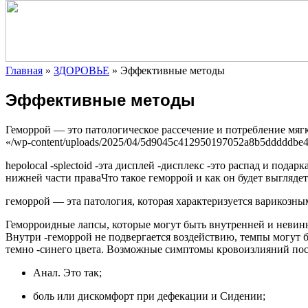
Главная
»
ЗДОРОВЬЕ
»
Эффективные методы
Эффективные методы
Геморрой — это патологическое рассечение и потребление мяг
«/wp-content/uploads/2025/04/5d9045c412950197052a8b5dddddbe
hepolocal
-splectoid -эта дисплей -дисплекс -это распад и пода
нижней части праваЧто такое геморрой и как он будет выглядет
геморрой — эта патология, которая характеризуется варикозн
Геморроидные лапсы, которые могут быть внутренней и невинн
Внутри -геморрой не подвергается воздействию, темпы могут
темно -синего цвета. Возможные симптомы кровоизлияний пос
Анал. Это так;
боль или дискомфорт при дефекации и Сидении;