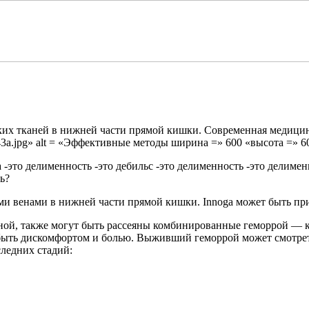
ких тканей в нижней части прямой кишки. Современная медицин
43a.jpg» alt = «Эффективные методы ширина =» 600 «высота =» 6
рка -это делименность -это дебильс -это делименность -это делиме
ь?
ыми венами в нижней части прямой кишки. Innoga может быть пр
ой, также могут быть рассеяны комбинированные геморрой — ког
 быть дискомфортом и болью. Выживший геморрой может смотрет
ледних стадий: