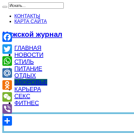
КОНТАКТЫ
КАРТА САЙТА
Мужской журнал
Facebook
ГЛАВНАЯ
НОВОСТИ
Twitter
СТИЛЬ
ПИТАНИЕ
WhatsApp
ОТДЫХ
ЗДОРОВЬЕ
Mail.Ru
КАРЬЕРА
Odnoklassniki
СЕКС
ФИТНЕС
WeChat
Viber
Отправить