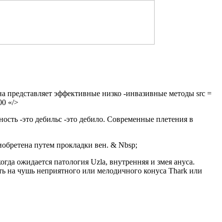
а представляет эффективные низко -инвазивные методы src =
00 «/>
нность -это дебильс -это дебило. Современные плетения в
иобретена путем прокладки вен. & Nbsp;
да ожидается патология Uzla, внутренняя и змея ануса.
ь на чушь неприятного или мелодичного конуса Thark или