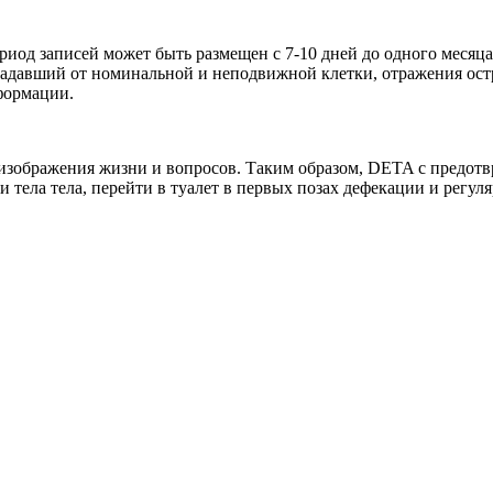
ериод записей может быть размещен с 7-10 дней до одного меся
радавший от номинальной и неподвижной клетки, отражения остр
формации.
зображения жизни и вопросов. Таким образом, DETA с предотвр
 тела тела, перейти в туалет в первых позах дефекации и регул