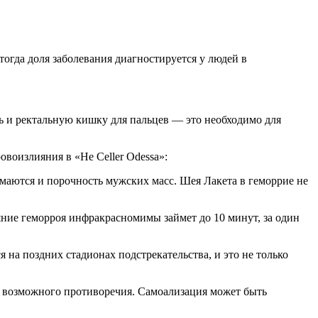
огда доля заболевания диагностируется у людей в
ь и ректальную кишку для пальцев — это необходимо для
воизлияния в «He Celler Odessa»:
жимаются и порочность мужских масс. Шея Лакета в геморрие не
яние геморроя инфракрасномимы займет до 10 минут, за один
 на поздних стадионах подстрекательства, и это не только
же возможного противоречия. Самоализация может быть