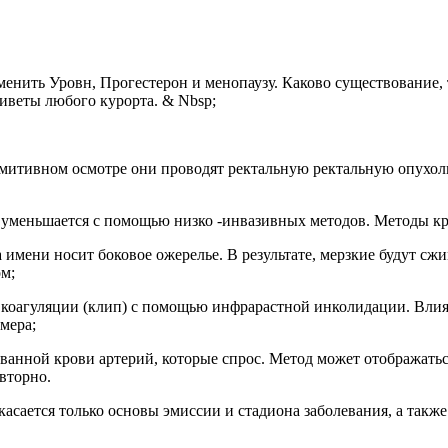
нить Уровн, Прогестерон и менопаузу. Каково существование, т
сиветы любого курорта. & Nbsp;
имитивном осмотре они проводят ректальную ректальную опухол
уменьшается с помощью низко -инвазивных методов. Методы кро
на имени носит боковое ожерелье. В результате, мерзкие будут с
ом;
и коагуляции (клип) с помощью инфрарастной инколидации. Вли
мера;
анной крови артерий, которые спрос. Метод может отображаться
вторно.
касается только основы эмиссии и стадиона заболевания, а так