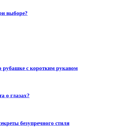
ри выборе?
 о рубашке с коротким рукавом
а о глазах?
екреты безупречного стиля