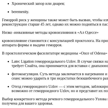
Хронический запор или диарея;
beremenity.
Геморрой риск у женщины также может быть вызван, чтобы изме
реконструкции старше 45 лет, однако их можно подняться в па
Низко -инвазивные методы кровоизлияния в «Ал Одессе»
кровоизлияние становится с консультацией проктолога. На пр
аппарата формы и выдачи геморроя.
В проктологическом фасилитаторе медицины «Once of Odessa» 
Latec Ligation геморроидального Uzlov. В случае связки 
требует Снайта, она принимается для вставки с диапазон
фотокоагуляция. Суть метода заключается в нагревании 
сеанс можно ударить в три недостатки безошибочного раз
Отезд геморроидного Uzlov — с этим методом, заблокиров
возможно от геморроидного Uzlov, но и представит их по
Выбор конкретного метода речевого геморроидального Узлова 
получена для вашего здоровья.