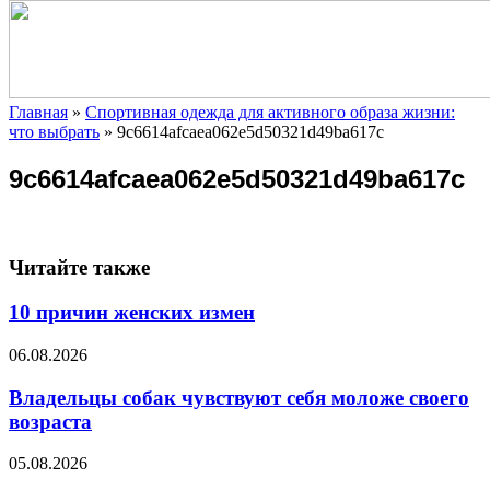
Главная
»
Спортивная одежда для активного образа жизни:
что выбрать
»
9c6614afcaea062e5d50321d49ba617c
9c6614afcaea062e5d50321d49ba617c
Читайте также
10 причин женских измен
06.08.2026
Владельцы собак чувствуют себя моложе своего
возраста
05.08.2026