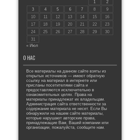
1
2
3
4
5
6
7
8
9
10
11
12
13
14
15
16
17
18
19
20
21
22
23
24
25
26
27
28
29
30
31
« Июл
О НАС
Все материалы на данном сайте взяты из
открытых источников — имеют обратную
ссылку на материал в интернете или
присланы посетителями сайта и
предоставляются исключительно в
ознакомительных целях. Права на
материалы принадлежат их владельцам.
Администрация сайта ответственности за
содержание материала не несет. Если Вы
обнаружили на нашем сайте материалы,
которые нарушают авторские права,
принадлежащие Вам, Вашей компании или
организации, пожалуйста, сообщите нам.