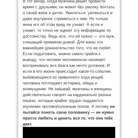
В тот вечер, когда мужчина решит провести
время с друзьями, он может без умолку болтать
о своей жене и детях. Умиляться, увлекаться и
даже внутренне стремиться к ним. Но только
жена его об этом вряд ли узнает. А если и
узнает, то точно не оценит эту информацию по
достоинству. Ведь все, что ей нужно — это муж,
спешащий прямиком домой. Для жены это
важнейшее доказательство того, что ее любят.
Если подытожить, можно смело прийти к
выводу, что человек молниеносно начинает
воспринимать все блага как нечто должное. И
если в его жизни происходит какое-то событие,
выбивающееся из привычного хода вещей,
человека поглощают истерика, обида и
возмущение. Не забывай, мужчины и женщины
действительно говорят на кардинально разных
языках, которые крайне трудно поддаются
изучению противоположным полом. А потому
не
пытайся понять свою половинку — ее нужно
просто любить и ценить все то, что она тебе
дает.