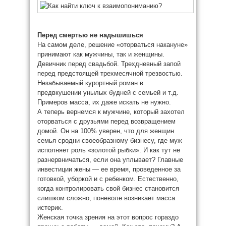
Перед смертью не надышишься
На самом деле, решение «оторваться накануне»
принимают как мужчины, так и женщины.
Девичник перед свадьбой. Трехдневный запой
перед предстоящей трехмесячной трезвостью.
Незабываемый курортный роман в
предвкушении унылых будней с семьей и т.д.
Примеров масса, их даже искать не нужно.
А теперь вернемся к мужчине, который захотел
оторваться с друзьями перед возвращением
домой. Он на 100% уверен, что для женщин
семья сродни своеобразному бизнесу, где муж
исполняет роль «золотой рыбки». И как тут не
разнервничаться, если она уплывает? Главные
инвестиции жены — ее время, проведенное за
готовкой, уборкой и с ребенком. Естественно,
когда контролировать свой бизнес становится
слишком сложно, поневоле возникает масса
истерик.
Женская точка зрения на этот вопрос гораздо