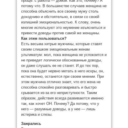
проще: с работы — домой. Как это, почему? А
потому что. В большинстве случаев женщина не
способна объяснить все своему мужу столь
доходчиво и обстоятельно, в связи со своей
излишней эмоциональностью. К слову, очень
многие используют это неумение изъясниться и
привести доводы против самой же женщины.
Как этим пользоваться?
Есть весьма хитрые мужчины, которые ставят
своим слишком эмоциональным женам
ультиматум: мол, пока женщина не успокоится и
не приведет логически обоснованные доводы,
он даже слушать ее не станет. И до тех пор,
пока она будет нервно метать в него искры, он,
естественно, останется при своем мнении. При
этом мужчина отлично знает, что его жена не
способна спокойно разговаривать и быстро
срывается из-за его неприступности. Таким
образом, действия всегда развиваются именно
так, как хочет ОН. Почему? Да потому, что у
него — разумные доводы, а у нее — лишь
истерика и слезы.
Зажрались