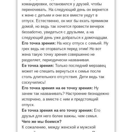
командировки, остановился у друзей, чтобы
переночевать. На следующий день он вернется
к жене с детьми и они все вместе уедут в
отпуск. Естественно, он мог бы ехать прямиком
домой, но ведь так хочется провести вечерок
беззаботно, увидеться с друзьями, а на
следующий день уже добраться к домочадцам.
Его точка зрения:
На носу отпуск с семьей. Ну
грех ведь не оторваться перед этим! Но вот
жена такую точку зрения совершенно не
разделяет, периодически названивая.
Ее точка зрения:
Только последний мерзавец
может не спешить вернуться к семье после
столь длительного отсутствия. Дети ведь так
соскучились!
Его точка зрения на ее точку зрения:
Ну
зачем так названивать? Настроение безнадежно
испорчено, а вместе с ним и предстоящий
отпуск.
Ее точка зрения на его точку зрения:
Его
друзья для него более важны, чем семья.
Чего же мы боимся?
К сожалению, между женской и мужской