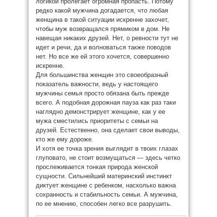
логикой пролегает огромная пропасть. Потому
редко какой мужчина догадается, что любая
женщина в такой ситуации искренне захочет,
чтобы муж возвращался прямиком в дом. Не
навещая никаких друзей. Нет, о ревности тут не
идет и речи, да и волноваться также поводов
нет. Но все же ей этого хочется, совершенно
искренне.
Для большинства женщин это своеобразный
показатель важности, ведь у настоящего
мужчины семья просто обязана быть прежде
всего. А подобная дорожная пауза как раз таки
наглядно демонстрирует женщине, как у ее
мужа сместились приоритеты с семьи на
друзей. Естественно, она сделает свои выводы,
кто же ему дороже.
И хотя ее точка зрения выглядит в твоих глазах
глуповато, не стоит возмущаться — здесь четко
прослеживается тонкая природа женской
сущности. Сильнейший материнский инстинкт
диктует женщине с ребенком, насколько важна
сохранность и стабильность семьи. А мужчина,
по ее мнению, способен легко все разрушить.