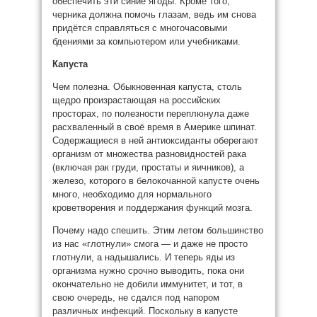
обеспечить эти синие ягоды. Кроме того,
черника должна помочь глазам, ведь им снова
придётся справляться с многочасовыми
бдениями за компьютером или учебниками.
Капуста
Чем полезна. Обыкновенная капуста, столь
щедро произрастающая на российских
просторах, по полезности переплюнула даже
расхваленный в своё время в Америке шпинат.
Содержащиеся в ней антиоксиданты оберегают
организм от множества разновидностей рака
(включая рак груди, простаты и яичников), а
железо, которого в белокочанной капусте очень
много, необходимо для нормального
кроветворения и поддержания функций мозга.
Почему надо спешить. Этим летом большинство
из нас «глотнули» смога — и даже не просто
глотнули, а надышались. И теперь яды из
организма нужно срочно выводить, пока они
окончательно не добили иммунитет, и тот, в
свою очередь, не сдался под напором
различных инфекций. Поскольку в капусте