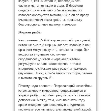
засуха, и, как ни странно, необходимость
частого мытья от пыли и сала. В брокколи
содержится очень много бетакаротина (из
которого образуется витамин А), а он по праву
считается источником красоты, поскольку
благотворно влияет на кожу и волосы.
Жирная рыба
Чем полезна. Рыбий жир — лучший природный
источник омега-3 жирных кислот, которые в наш
организм могут поступить только из пищи. Эти
вещества улучшают состояние
сердечнососудистой и нервной системы,
регулируют баланс холестерина, а также
значительно снижают риск развития раковых
опухолей. Плюс, в рыбе много фосфора, селена
и витаминов группы В.
Почему надо спешить. Потрясающий «коктейль»
из витаминов и минералов, содержащихся в
жирной рыбе, способен предотвратить осеннюю
депрессию. Между тем, именно в этом году
врачи ожидают «депрессивную эпидемию»,
поскольку все мы вымотаны аномальной жарой.