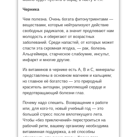
Черника
Чем полезна. Очень богата фитонутриентами —
веществами, которые нейтрализуют действие
свободных радикалов, а значит продлевают нам
молодость и оберегают от возрастных
заболеваний. Среди напастей, от которых может
спасти эта скромная ягодка, — рак, болезнь
Альцгеймера, старческое слабоумие, инсульт,
инфаркт и многие другие.
Из витаминов в чернике есть А, В и С, минералы
представлены в основном магнием и кальцием;
но главное её богатство — это природный
краситель антоциан, укрепляющий сердце и
предотвращающий болезни глаз.
Почему надо спешить. Возвращение к работе
или, для кого-то, новый учебный год — это
большой стресс после вялотекущего лета.
Чтобы «без приключений» перестроиться на
рабочий ритм, вашему организму необходима
витаминная поддержка, а её способны