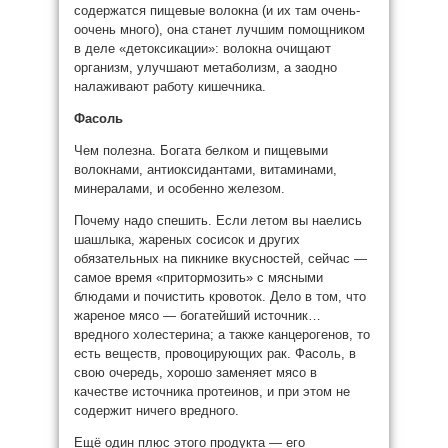
содержатся пищевые волокна (и их там очень-
оочень много), она станет лучшим помощником
в деле «детоксикации»: волокна очищают
организм, улучшают метаболизм, а заодно
налаживают работу кишечника.
Фасоль
Чем полезна. Богата белком и пищевыми
волокнами, антиоксидантами, витаминами,
минералами, и особенно железом.
Почему надо спешить. Если летом вы наелись
шашлыка, жареных сосисок и других
обязательных на пикнике вкусностей, сейчас —
самое время «притормозить» с мясными
блюдами и почистить кровоток. Дело в том, что
жареное мясо — богатейший источник…
вредного холестерина; а также канцерогенов, то
есть веществ, провоцирующих рак. Фасоль, в
свою очередь, хорошо заменяет мясо в
качестве источника протеинов, и при этом не
содержит ничего вредного.
Ещё один плюс этого продукта — его