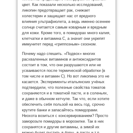
цвет. Как показали несколько исследований,
ликопин предотвращает рак, снижает
холестерин и защищает нас от вредного
влияния ультрафиолета, а ведь именно осеннее
солнце считается самым коварным и вредным
для кожи. Кроме того, в помидорах много калия,
клетчатки и витамина С, а значит они укрепят
иммунитет перед «гриппозным» сезоном.
Почему надо спешить. «Подвох» многих
расхваленных витаминов и антиоксидантов
состоит в том, что они разрушаются или не
усваиваются после термической обработки (в
том числе и витамин С). Но вот ликопина это не
касается. Эксперименты итальянских учёных
подтвердили, что полезные свойства томатов
сохраняются и в томатной пасте, и в соленьях,
и даже в обычном кетчупе. Так что, если хотите
обеспечить себя пользой на весь год, срочно
крутите банки и запасайтесь помидорами.
Неохота возиться с консервированием? Просто
заморозьте помидоры в морозилке. Так в них
сохранятся и другие витамины, а зимой их
можно будет пустить в борщ, в пасту и т.п.