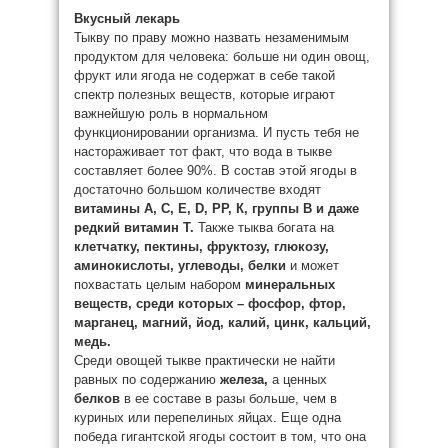
Вкусный лекарь
Тыкву по праву можно назвать незаменимым
продуктом для человека: больше ни один овощ,
фрукт или ягода не содержат в себе такой
спектр полезных веществ, которые играют
важнейшую роль в нормальном
функционировании организма. И пусть тебя не
настораживает тот факт, что вода в тыкве
составляет более 90%. В состав этой ягоды в
достаточно большом количестве входят
витамины А, С, Е, D, РР, К, группы В и даже
редкий витамин Т.
Также тыква богата на
клетчатку, пектины, фруктозу, глюкозу,
аминокислоты, углеводы, белки
и может
похвастать целым набором
минеральных
веществ, среди которых – фосфор, фтор,
марганец, магний, йод, калий, цинк, кальций,
медь.
Среди овощей тыкве практически не найти
равных по содержанию
железа,
а ценных
белков
в ее составе в разы больше, чем в
куриных или перепелиных яйцах. Еще одна
победа гигантской ягоды состоит в том, что она