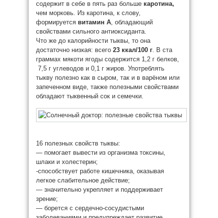
содержит в себе в пять раз больше
каротина,
чем морковь. Из каротина, к слову,
формируется
витамин А
, обладающий
свойствами сильного антиоксиданта.
Что же до калорийности тыквы, то она
достаточно низкая: всего
23 ккал/100 г
. В ста
граммах мякоти ягоды содержится 1,2 г белков,
7,5 г углеводов и 0,1 г жиров. Употреблять
тыкву полезно как в сыром, так и в варёном или
запеченном виде, также полезными свойствами
обладают тыквенный сок и семечки.
16 полезных свойств тыквы:
— помогает вывести из организма токсины,
шлаки и холестерин;
-способствует работе кишечника, оказывая
легкое слабительное действие;
— значительно укрепляет и поддерживает
зрение;
— борется с сердечно-сосудистыми
заболеваниями и предупреждает развитие