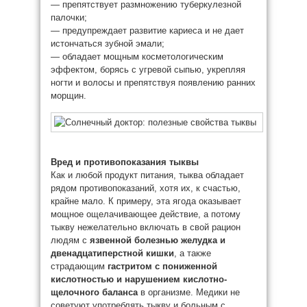
— препятствует размножению туберкулезной
палочки;
— предупреждает развитие кариеса и не дает
истончаться зубной эмали;
— обладает мощным косметологическим
эффектом, борясь с угревой сыпью, укрепляя
ногти и волосы и препятствуя появлению ранних
морщин.
Вред и противопоказания тыквы
Как и любой продукт питания, тыква обладает
рядом противопоказаний, хотя их, к счастью,
крайне мало. К примеру, эта ягода оказывает
мощное ощелачивающее действие, а потому
тыкву нежелательно включать в свой рацион
людям с
язвенной болезнью желудка и
двенадцатиперстной кишки
, а также
страдающим
гастритом с пониженной
кислотностью и нарушением кислотно-
щелочного баланса
в организме. Медики не
советуют употреблять тыкву и больным с