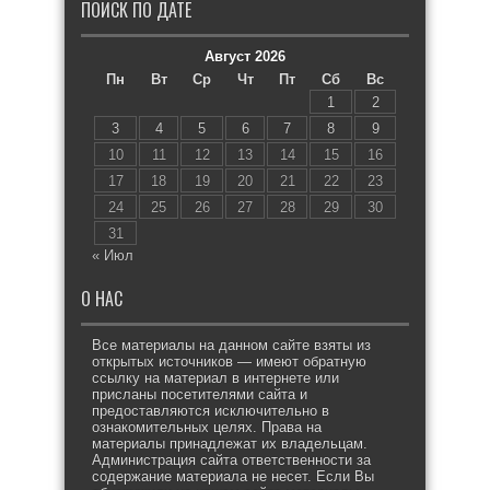
ПОИСК ПО ДАТЕ
Август 2026
Пн
Вт
Ср
Чт
Пт
Сб
Вс
1
2
3
4
5
6
7
8
9
10
11
12
13
14
15
16
17
18
19
20
21
22
23
24
25
26
27
28
29
30
31
« Июл
О НАС
Все материалы на данном сайте взяты из
открытых источников — имеют обратную
ссылку на материал в интернете или
присланы посетителями сайта и
предоставляются исключительно в
ознакомительных целях. Права на
материалы принадлежат их владельцам.
Администрация сайта ответственности за
содержание материала не несет. Если Вы