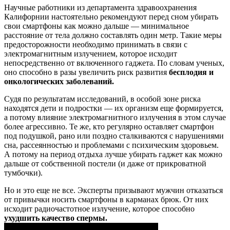
Научные работники из департамента здравоохранения
Калифорнии настоятельно рекомендуют перед сном убирать
свои смартфоны как можно дальше — минимальное
расстояние от тела должно составлять один метр. Такие меры
предосторожности необходимо принимать в связи с
электромагнитным излучением, которое исходит
непосредственно от включенного гаджета. По словам ученых,
оно способно в разы увеличить риск развития
бесплодия и
онкологических заболеваний.
Судя по результатам исследований, в особой зоне риска
находятся дети и подростки — их организм еще формируется,
а потому влияние электромагнитного излучения в этом случае
более агрессивно. Те же, кто регулярно оставляет смартфон
под подушкой, рано или поздно сталкиваются с нарушениями
сна, рассеянностью и проблемами с психическим здоровьем.
А потому на период отдыха лучше убирать гаджет как можно
дальше от собственной постели (и даже от прикроватной
тумбочки).
Но и это еще не все. Эксперты призывают мужчин отказаться
от привычки носить смартфоны в карманах брюк. От них
исходит радиочастотное излучение, которое способно
ухудшить качество спермы.