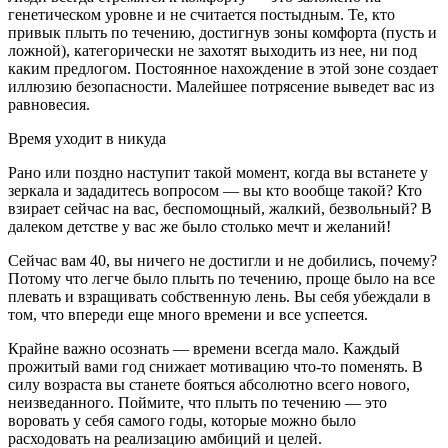
генетическом уровне и не считается постыдным. Те, кто
привык плыть по течению, достигнув зоны комфорта (пусть и
ложной), категорически не захотят выходить из нее, ни под
каким предлогом. Постоянное нахождение в этой зоне создает
иллюзию безопасности. Малейшее потрясение выведет вас из
равновесия.
Время уходит в никуда
Рано или поздно наступит такой момент, когда вы встанете у
зеркала и зададитесь вопросом — вы кто вообще такой? Кто
взирает сейчас на вас, беспомощный, жалкий, безвольный? В
далеком детстве у вас же было столько мечт и желаний!
Сейчас вам 40, вы ничего не достигли и не добились, почему?
Потому что легче было плыть по течению, проще было на все
плевать и взращивать собственную лень. Вы себя убеждали в
том, что впереди еще много времени и все успеется.
Крайне важно осознать — времени всегда мало. Каждый
прожитый вами год снижает мотивацию что-то поменять. В
силу возраста вы станете бояться абсолютно всего нового,
неизведанного. Поймите, что плыть по течению — это
воровать у себя самого годы, которые можно было
расходовать на реализацию амбиций и целей.