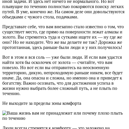
иной задачи. И здесь нет ничего не нормального. Но вот
плывущие по течению полностью покоряются поиску легких
путей. В уме, конечно же. На самом деле они довольствуются
объедками с чужого стола, подачками.
Представьте себе, что вам внезапно стало известно о том, что
существует место, где прямо на поверхности лежат алмазы и
золото. Вы стремитесь туда и сутками ищете их — ну где же
они? Но не находите. Что же вы делаете не так? Дорожка же
протоптанная, здесь раньше были люди и у них получилось!
Вот в этом и вся соль — уже были люди. И если вам удастся
найти хотя бы осколочек от золота — считайте, что вам
повезло. Но вот если вы отправитесь на неосвоенную
территорию, дикую, непроходимую раньше никем, все будет
иначе. Да, она опасна и сложна, но именно она и приведет к
богатству. Важно осознать, что для достижения успеха в
жизни нужно выбрать более сложный путь, а не плыть по
течению.
Не выходите за пределы зоны комфорта
Люди всегда стремятся к комфорту — это заложено на