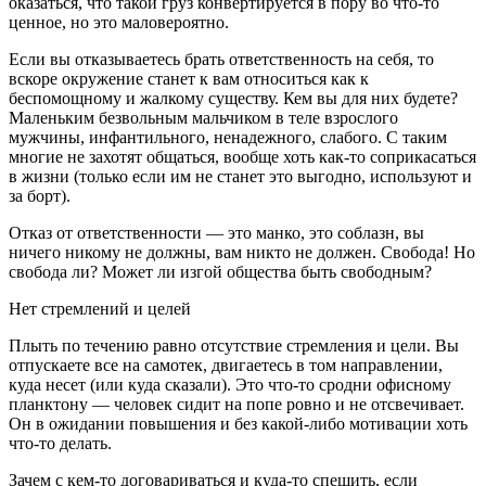
оказаться, что такой груз конвертируется в пору во что-то
ценное, но это маловероятно.
Если вы отказываетесь брать ответственность на себя, то
вскоре окружение станет к вам относиться как к
беспомощному и жалкому существу. Кем вы для них будете?
Маленьким безвольным мальчиком в теле взрослого
мужчины, инфантильного, ненадежного, слабого. С таким
многие не захотят общаться, вообще хоть как-то соприкасаться
в жизни (только если им не станет это выгодно, используют и
за борт).
Отказ от ответственности — это манко, это соблазн, вы
ничего никому не должны, вам никто не должен. Свобода! Но
свобода ли? Может ли изгой общества быть свободным?
Нет стремлений и целей
Плыть по течению равно отсутствие стремления и цели. Вы
отпускаете все на самотек, двигаетесь в том направлении,
куда несет (или куда сказали). Это что-то сродни офисному
планктону — человек сидит на попе ровно и не отсвечивает.
Он в ожидании повышения и без какой-либо мотивации хоть
что-то делать.
Зачем с кем-то договариваться и куда-то спешить, если