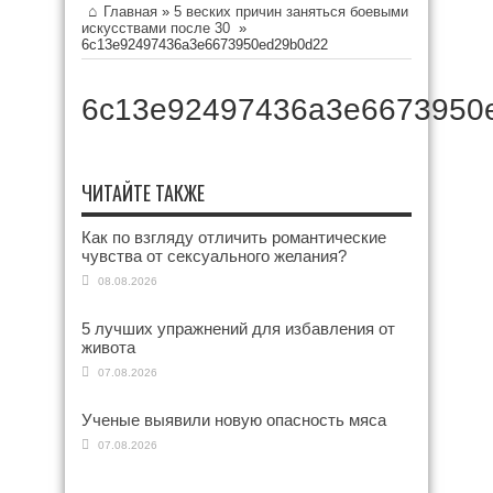
Главная
»
5 веских причин заняться боевыми
искусствами после 30
»
6c13e92497436a3e6673950ed29b0d22
6c13e92497436a3e6673950
ЧИТАЙТЕ ТАКЖЕ
Как по взгляду отличить романтические
чувства от сексуального желания?
08.08.2026
5 лучших упражнений для избавления от
живота
07.08.2026
Ученые выявили новую опасность мяса
07.08.2026