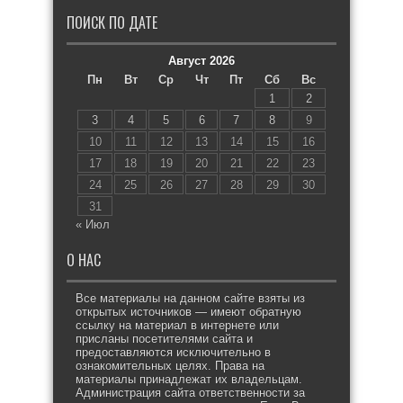
ПОИСК ПО ДАТЕ
Август 2026
Пн
Вт
Ср
Чт
Пт
Сб
Вс
1
2
3
4
5
6
7
8
9
10
11
12
13
14
15
16
17
18
19
20
21
22
23
24
25
26
27
28
29
30
31
« Июл
О НАС
Все материалы на данном сайте взяты из
открытых источников — имеют обратную
ссылку на материал в интернете или
присланы посетителями сайта и
предоставляются исключительно в
ознакомительных целях. Права на
материалы принадлежат их владельцам.
Администрация сайта ответственности за