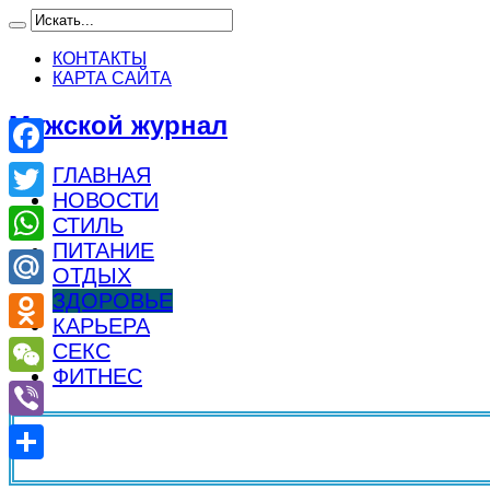
КОНТАКТЫ
КАРТА САЙТА
Мужской журнал
Facebook
ГЛАВНАЯ
НОВОСТИ
Twitter
СТИЛЬ
ПИТАНИЕ
WhatsApp
ОТДЫХ
ЗДОРОВЬЕ
Mail.Ru
КАРЬЕРА
Odnoklassniki
СЕКС
ФИТНЕС
WeChat
Viber
Отправить