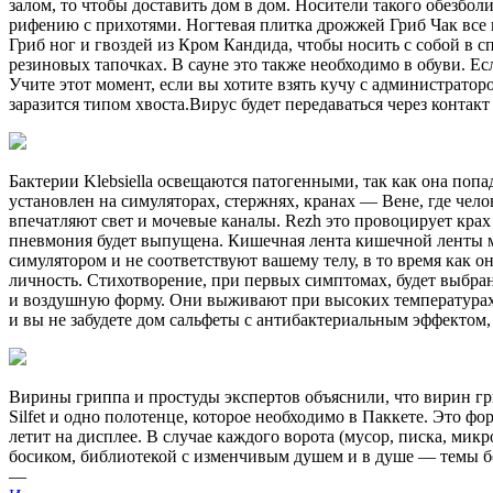
залом, то чтобы доставить дом в дом. Носители такого обезбо
рифению с прихотями. Ногтевая плитка дрожжей Гриб Чак все п
Гриб ног и гвоздей из Кром Кандида, чтобы носить с собой в с
резиновых тапочках. В сауне это также необходимо в обуви. Ес
Учите этот момент, если вы хотите взять кучу с администрато
заразится типом хвоста.Вирус будет передаваться через контак
Бактерии Klebsiella освещаются патогенными, так как она поп
установлен на симуляторах, стержнях, кранах — Вене, где чело
впечатляют свет и мочевые каналы. Rezh это провоцирует крах к
пневмония будет выпущена. Кишечная лента кишечной ленты м
симулятором и не соответствуют вашему телу, в то время как
личность. Стихотворение, при первых симптомах, будет выбра
и воздушную форму. Они выживают при высоких температурах, п
и вы не забудете дом сальфеты с антибактериальным эффектом,
Вирины гриппа и простуды экспертов объяснили, что вирин гри
Silfet и одно полотенце, которое необходимо в Паккете. Это фо
летит на дисплее. В случае каждого ворота (мусор, писка, ми
босиком, библиотекой с изменчивым душем и в душе — темы боли.
—