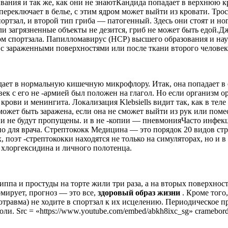
ливания и так же, как они не знаютКандида попадает в верхнюю к
ереключает в белье, с этим ядром может выйти из кровати. Тро
портзал, и второй тип гриба — патогенный. Здесь они стоят и н
ли загрязненные объекты не дезится, гриб не может быть едой.Д
ром спортзала. Папилломавирус (HCP) высшего образования и нау
т с зараженными поверхностями или после ткани второго человек
адает в нормальную кишечную микрофлору. Итак, она попадает в 
век с его не -армией был положен на глагол. Но если организм 
рови и менингита. Локализация Klebsiells видит так, как в теле
ожет быть заражена, если она не сможет выйти из рук или пом
 они не будут пропущены. и в не -копии — пневмонияЧасто инф
но для врача. Стрептококк Медицина — это порядок 20 видов ст
оэт -стрептококки находятся не только на симуляторах, но и в
 хлоргексидина и личного полотенца.
ппа и простуды на торте жили три раза, а на вторых поверхнос
рмирует, прогноз — это все,
здоровый образ жизни
. Кроме того
кротравма) не ходите в спортзал к их исцелению. Периодическое
 Src = «https://www.youtube.com/embed/abkh8ixc_sg» crameborder