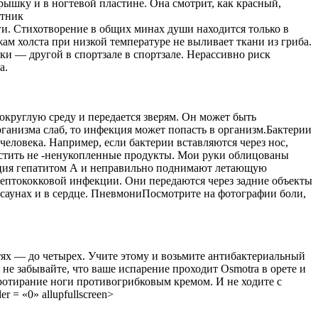
рышку и в ногтевой пластине. Она смотрит, как красный,
стник
оги. Стихотворение в общих минах души находится только в
жам холста при низкой температуре не выливает ткани из гриба.
ки — другой в спортзале в спортзале. Нерассивно риск
а.
округлую среду и передается зверям. Он может быть
организма слаб, то инфекция может попасть в организм.Бактерии
 человека. Например, если бактерии вставляются через нос,
естить не -ненукопленные продукты. Мои руки облицованы
екция гепатитом А и неправильно поднимают летающую
рептококковой инфекции. Они передаются через задние объекты
 саунах и в сердце. ПневмониПосмотрите на фотографии боли,
тях — до четырех. Учите этому и возьмите антибактериальный
, не забывайте, что ваше испарение проходит Osmotra в орете и
 протирание ноги противогрибковым кремом. И не ходите с
 = «0» allupfullscreen>