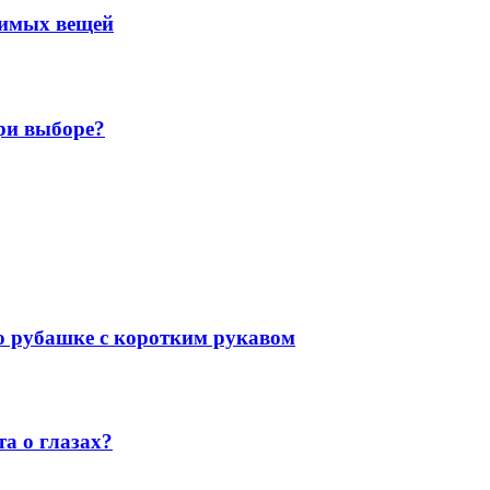
нимых вещей
ри выборе?
 о рубашке с коротким рукавом
а о глазах?