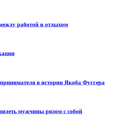
 между работой и отдыхом
кации
едпринимателя в истории Якоба Фуггера
видеть мужчины рядом с собой