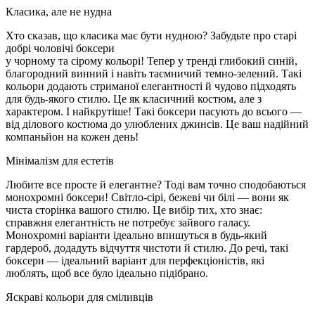
Класика, але не нудна
Хто сказав, що класика має бути нудною? Забудьте про старі
добрі чоловічі боксери
у чорному та сірому кольорі! Тепер у тренді глибокий синій,
благородний винний і навіть таємничий темно-зелений. Такі
кольори додають стриманої елегантності й чудово підходять
для будь-якого стилю. Це як класичний костюм, але з
характером. І найкрутіше! Такі боксери пасують до всього —
від ділового костюма до улюблених джинсів. Це ваш надійний
компаньйон на кожен день!
Мінімалізм для естетів
Любите все просте й елегантне? Тоді вам точно сподобаються
монохромні боксери! Світло-сірі, бежеві чи білі — вони як
чиста сторінка вашого стилю. Це вибір тих, хто знає:
справжня елегантність не потребує зайвого галасу.
Монохромні варіанти ідеально впишуться в будь-який
гардероб, додадуть відчуття чистоти й стилю. До речі, такі
боксери — ідеальний варіант для перфекціоністів, які
люблять, щоб все було ідеально підібрано.
Яскраві кольори для сміливців