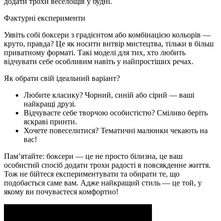
додати трохи веселощів у будні.
Фактурні експерименти
Уявіть собі боксери з градієнтом або комбінацією кольорів —
круто, правда? Це як носити витвір мистецтва, тільки в більш
приватному форматі. Такі моделі для тих, хто любить
відчувати себе особливим навіть у найпростіших речах.
Як обрати свій ідеальний варіант?
Любите класику? Чорний, синій або сірий — ваші
найкращі друзі.
Відчуваєте себе творчою особистістю? Сміливо беріть
яскраві принти.
Хочете повеселитися? Тематичні малюнки чекають на
вас!
Пам’ятайте: боксери — це не просто білизна, це ваш
особистий спосіб додати трохи радості в повсякденне життя.
Тож не бійтеся експериментувати та обирати те, що
подобається саме вам. Адже найкращий стиль — це той, у
якому ви почуваєтеся комфортно!