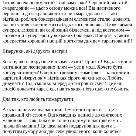
Готові до експериментів? Тоді вам сюди! Червоний, жовтий,
смарагдовий — цього сезону можна все! Від насиченого
червоного до яскраво-жовтого чи смарагдового — такі
відтінки роблять боксери цікавим елементом стилю, додають
вогню у повсякденне життя будь-якого чоловіка. Це як таємна
суперсила: ззовні ви серйозний бізнесмен, а під костюмом —
справжній супергерой у яскравих боксерах. Повірте, з таким
контрастом хороший настрій протягом дня вам гарантований!
Візерунки, які дарують настрій
Знаєте, що найкрутіше в цьому сезоні? Принти! Від класичної
клітинки до леопардових плям — усе в моді. Хочете бути
консервативним? Оберіть стриману геометрію — класичний
картатий візерунок у відтінках сірого чи синього. Любите
дивувати? Тоді сміливо вперед до тигрових смуг! Це ваш
спосіб показати характер, навіть якщо ніхто цього не бачить.
Для тих, хто любить пожартувати
А ось і найвеселіша частина! Тематичні принти — це
справжній хіт сезону. Від кумедних написів до святкових
малюнків — такі боксери точно піднімуть настрій вам і…
пральній машині! Це ідеальний подарунок для друга з
почуттям гумору або для себе улюбленого, коли хочеться