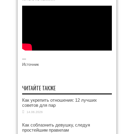
—
Источник
ЧИТАЙТЕ ТАКЖЕ
Как укрепить отношения: 12 лучших
советов для пар
14.06.2026
Как соблазнить девушку, следуя
простейшим правилам