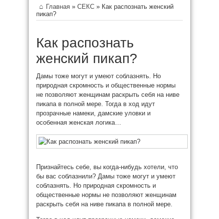
Главная
»
СЕКС
»
Как распознать женский
пикап?
Как распознать
женский пикап?
Дамы тоже могут и умеют соблазнять. Но
природная скромность и общественные нормы
не позволяют женщинам раскрыть себя на ниве
пикапа в полной мере. Тогда в ход идут
прозрачные намеки, дамские уловки и
особенная женская логика…
Признайтесь себе, вы
когда-нибудь хотели, что
бы вас соблазнили? Дамы тоже могут и умеют
соблазнять. Но природная скромность и
общественные нормы не позволяют женщинам
раскрыть себя на ниве пикапа в полной мере.