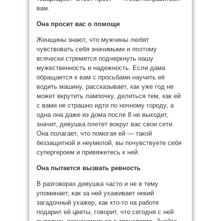
вам.
Она просит вас о помощи
Женщины знают, что мужчины любят
чувствовать себя значимыми и поэтому
всячески стремятся подчеркнуть нашу
мужественность и надежность. Если дама
обращается к вам с просьбами научить её
водить машину, рассказывает, как уже год не
может вкрутить лампочку, делиться тем, как ей
с вами не страшно идти по ночному городу, а
одна она даже из дома после 8 не выходит,
значит, девушка плетет вокруг вас свои сети.
Она полагает, что помогая ей — такой
беззащитной и неумелой, вы почувствуете себя
супергероем и привяжетесь к ней.
Она пытается вызвать ревность
В разговорах девушка часто и не в тему
упоминает, как за ней ухаживает некий
загадочный ухажер, как кто-то на работе
подарил ей цветы, говорит, что сегодня с ней