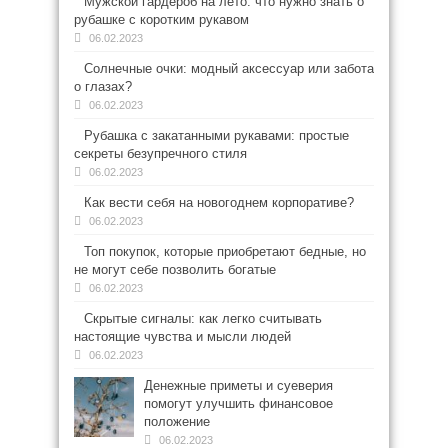
Мужской гардероб на лето: что нужно знать о
рубашке с коротким рукавом
06.02.2023
Солнечные очки: модный аксессуар или забота
о глазах?
06.02.2023
Рубашка с закатанными рукавами: простые
секреты безупречного стиля
06.02.2023
Как вести себя на новогоднем корпоративе?
06.02.2023
Топ покупок, которые приобретают бедные, но
не могут себе позволить богатые
06.02.2023
Скрытые сигналы: как легко считывать
настоящие чувства и мысли людей
06.02.2023
Денежные приметы и суеверия
помогут улучшить финансовое
положение
06.02.2023