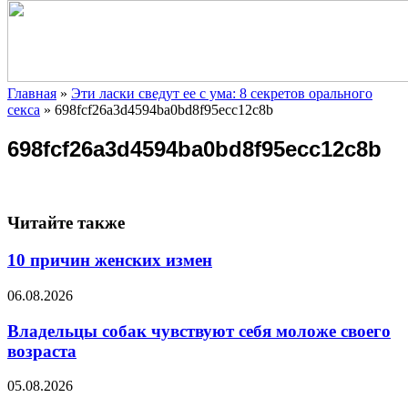
Главная
»
Эти ласки сведут ее с ума: 8 секретов орального
секса
»
698fcf26a3d4594ba0bd8f95ecc12c8b
698fcf26a3d4594ba0bd8f95ecc12c8b
Читайте также
10 причин женских измен
06.08.2026
Владельцы собак чувствуют себя моложе своего
возраста
05.08.2026