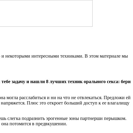
о и некоторыми интересными техниками. В этом материале мы
ебе задачу и нашли 8 лучших техник орального секса: бери
а могла расслабиться и ни на что не отвлекаться. Предложи ей
ак напряжется. Плюс это откроет больший доступ к ее влагалищу
жешь слегка подразнить эрогенные зоны партнерши перышком.
ь она потомится в предвкушении.