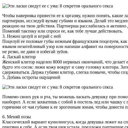
Чтобы наверняка привести ее к оргазму, нужно понять, какие л
партнерши, исследуй вульву губами и языком. Делай это медле
реакцию на твои действия. Партнерша расслабилась и активно 
Поменяй тактику или спроси ее, как тебе лучше действовать.
3. Нежно целуй и играй с ней
Поцелуй ее половые губы нежным французским поцелуем, как 
языком незатейливый узор или напиши алфавит на поверхности 
не резко, не дави и избегай зубов.
4. Ласкай клитор
Женский клитор наделен 8000 нервных окончаний, что делает е
будто это сосок: лижи кожу вокруг и саму головку клитора. За
сдерживаться. Держа губами клитор, слегка помычи, чтобы соз
5. Добавь остроты ощущений
Помимо своих рук и рта, ты можешь ласкать девушку при помо
наоборот. А если захватишь с собой в постель лед или чашку с
горячими от чая губами к ее эрогенным зонам, чтобы довести 
6. Меняй позы
Классический вариант кунилингуса, когда девушка лежит на спи
притяни к себе. А если твоя шея устала, предложи партнерше с