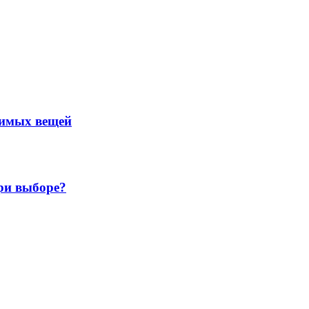
нимых вещей
ри выборе?