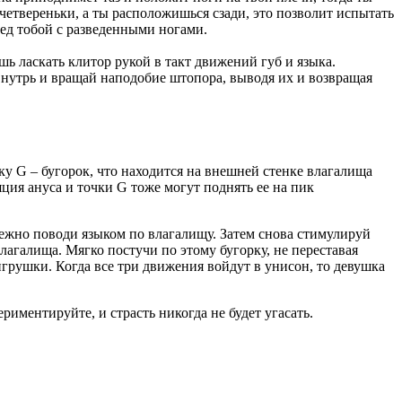
 четвереньки, а ты расположишься сзади, это позволит испытать
ед тобой с разведенными ногами.
 ласкать клитор рукой в такт движений губ и языка.
внутрь и вращай наподобие штопора, выводя их и возвращая
ку G – бугорок, что находится на внешней стенке влагалища
ция ануса и точки G тоже могут поднять ее на пик
 нежно поводи языком по влагалищу. Затем снова стимулируй
лагалища. Мягко постучи по этому бугорку, не переставая
грушки. Когда все три движения войдут в унисон, то девушка
риментируйте, и страсть никогда не будет угасать.