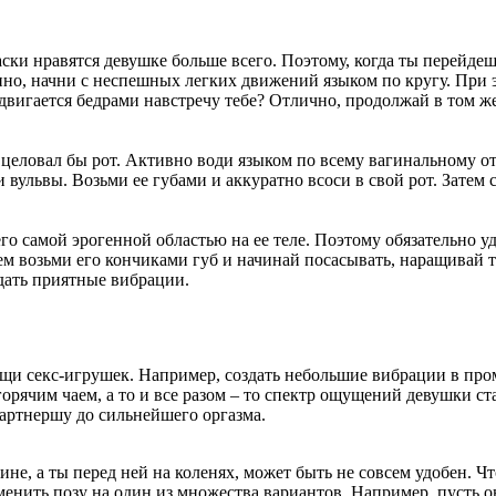
аски нравятся девушке больше всего. Поэтому, когда ты перейдеш
нно, начни с неспешных легких движений языком по кругу. При 
двигается бедрами навстречу тебе? Отлично, продолжай в том ж
целовал бы рот. Активно води языком по всему вагинальному о
вульвы. Возьми ее губами и аккуратно всоси в свой рот. Затем 
го самой эрогенной областью на ее теле. Поэтому обязательно у
тем возьми его кончиками губ и начинай посасывать, наращивай 
дать приятные вибрации.
щи секс-игрушек. Например, создать небольшие вибрации в пром
 горячим чаем, а то и все разом – то спектр ощущений девушки 
партнершу до сильнейшего оргазма.
не, а ты перед ней на коленях, может быть не совсем удобен. Чт
менить позу на один из множества вариантов. Например, пусть о