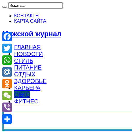
КОНТАКТЫ
КАРТА САЙТА
Мужской журнал
Facebook
ГЛАВНАЯ
НОВОСТИ
Twitter
СТИЛЬ
ПИТАНИЕ
WhatsApp
ОТДЫХ
ЗДОРОВЬЕ
Mail.Ru
КАРЬЕРА
Odnoklassniki
СЕКС
ФИТНЕС
WeChat
Viber
Отправить