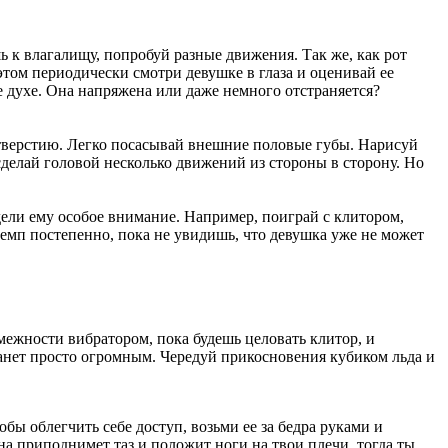
ь к влагалищу, попробуй разные движения. Так же, как рот
этом периодически смотри девушке в глаза и оценивай ее
е духе. Она напряжена или даже немного отстраняется?
тверстию. Легко посасывай внешние половые губы. Нарисуй
сделай головой несколько движений из стороны в сторону. Но
дели ему особое внимание. Например, поиграй с клитором,
темп постепенно, пока не увидишь, что девушка уже не может
ежности вибратором, пока будешь целовать клитор, и
станет просто огромным. Чередуй прикосновения кубиком льда и
обы облегчить себе доступ, возьми ее за бедра руками и
на приподнимет таз и положит ноги на твои плечи, тогда ты