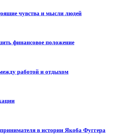
тоящие чувства и мысли людей
шить финансовое положение
 между работой и отдыхом
кации
едпринимателя в истории Якоба Фуггера