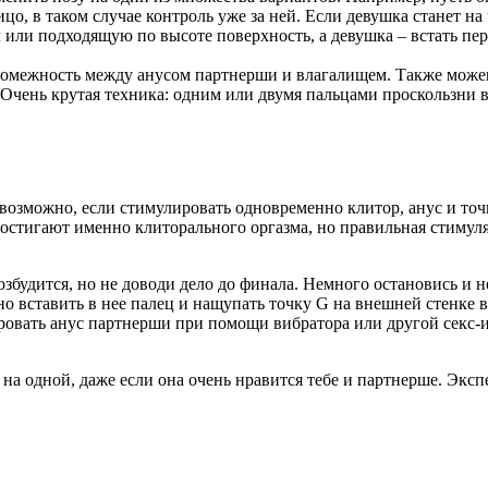
цо, в таком случае контроль уже за ней. Если девушка станет на
 или подходящую по высоте поверхность, а девушка – встать пер
омежность между анусом партнерши и влагалищем. Также можешь
Очень крутая техника: одним или двумя пальцами проскользни 
 возможно, если стимулировать одновременно клитор, анус и точ
достигают именно клиторального оргазма, но правильная стимуля
возбудится, но не доводи дело до финала. Немного остановись и
о вставить в нее палец и нащупать точку G на внешней стенке в
ровать анус партнерши при помощи вибратора или другой секс-и
на одной, даже если она очень нравится тебе и партнерше. Экспе