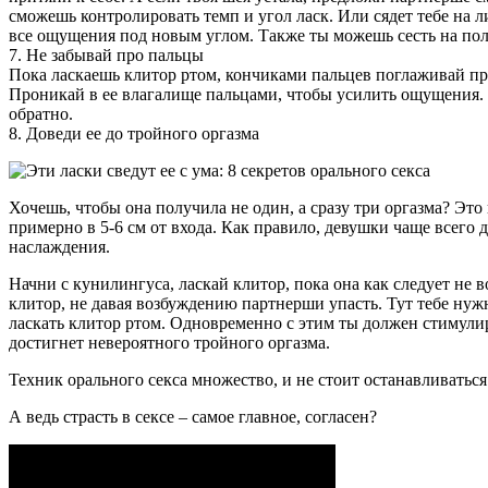
сможешь контролировать темп и угол ласк. Или сядет тебе на ли
все ощущения под новым углом. Также ты можешь сесть на пол
7. Не забывай про пальцы
Пока ласкаешь клитор ртом, кончиками пальцев поглаживай пр
Проникай в ее влагалище пальцами, чтобы усилить ощущения. 
обратно.
8. Доведи ее до тройного оргазма
Хочешь, чтобы она получила не один, а сразу три оргазма? Это
примерно в 5-6 см от входа. Как правило, девушки чаще всего 
наслаждения.
Начни с кунилингуса, ласкай клитор, пока она как следует не 
клитор, не давая возбуждению партнерши упасть. Тут тебе нужн
ласкать клитор ртом. Одновременно с этим ты должен стимули
достигнет невероятного тройного оргазма.
Техник орального секса множество, и не стоит останавливаться 
А ведь страсть в сексе – самое главное, согласен?