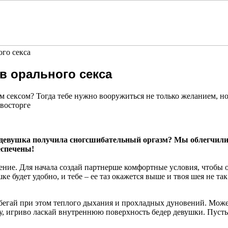
ого секса
ов орального секса
 сексом? Тогда тебе нужно вооружиться не только желанием, н
 восторге
 девушка получила сногсшибательный оргазм? Мы облегчили т
еспечены!
ие. Для начала создай партнерше комфортные условия, чтобы он
ке будет удобно, и тебе – ее таз окажется выше и твоя шея не т
избегай при этом теплого дыхания и прохладных дуновений. Мо
у, игриво ласкай внутреннюю поверхность бедер девушки. Пуст