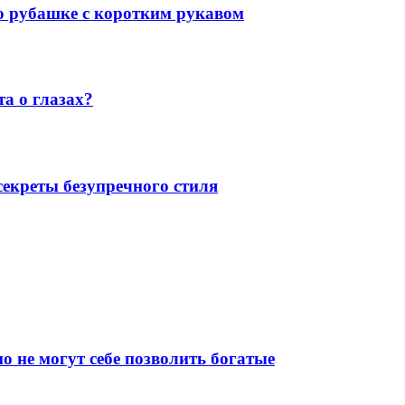
 о рубашке с коротким рукавом
а о глазах?
екреты безупречного стиля
о не могут себе позволить богатые