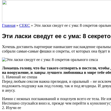
Главная
»
СЕКС
»
Эти ласки сведут ее с ума: 8 секретов оральн
Эти ласки сведут ее с ума: 8 секрет
Хочешь доставить партнерше наивысшее наслаждение оральным
собрали самые-самые фишки и секреты, от которых она будет в
Ломаешь голову, что бы
такого сотворить в постели, чтобы
на вооружение, и лавры лучшего любовника в мире тебе об
1. Начинай не спеша
Перед любым сексом важна прелюдия, и оральный – не исключен
подложить подушку как под голову, так и под ягодицы. И девуш
и анусу.
Начни с нежных поглаживаний и поцелуев всего ее тела. Не 
Неспешно спускайся вниз и, прежде чем перейти к кунилингус
2. Изучи ее