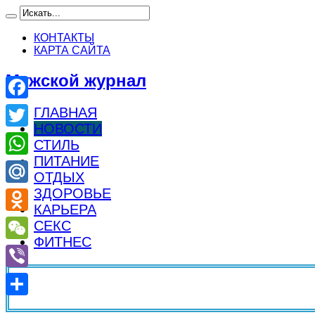
КОНТАКТЫ
КАРТА САЙТА
Мужской журнал
Facebook
ГЛАВНАЯ
НОВОСТИ
Twitter
СТИЛЬ
ПИТАНИЕ
WhatsApp
ОТДЫХ
ЗДОРОВЬЕ
Mail.Ru
КАРЬЕРА
Odnoklassniki
СЕКС
ФИТНЕС
WeChat
Viber
Отправить