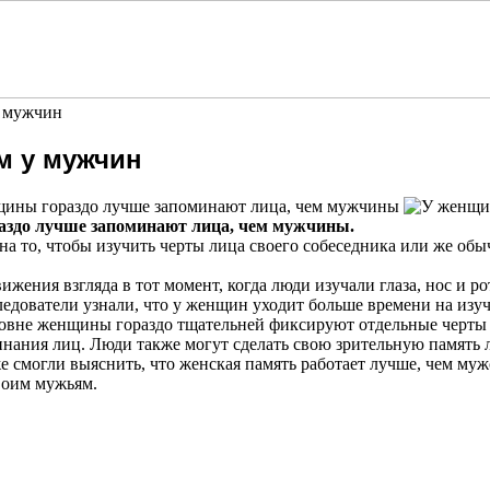
у мужчин
м у мужчин
нщины гораздо лучше запоминают лица, чем мужчины
аздо лучше запоминают лица, чем мужчины.
а то, чтобы изучить черты лица своего собеседника или же обы
ния взгляда в тот момент, когда люди изучали глаза, нос и р
ледователи узнали, что у женщин уходит больше времени на изу
ровне женщины гораздо тщательней фиксируют отдельные черты л
минания лиц. Люди также могут сделать свою зрительную память 
 смогли выяснить, что женская память работает лучше, чем мужс
воим мужьям.