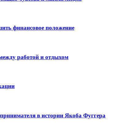
шить финансовое положение
 между работой и отдыхом
кации
едпринимателя в истории Якоба Фуггера