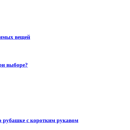
нимых вещей
ри выборе?
 о рубашке с коротким рукавом