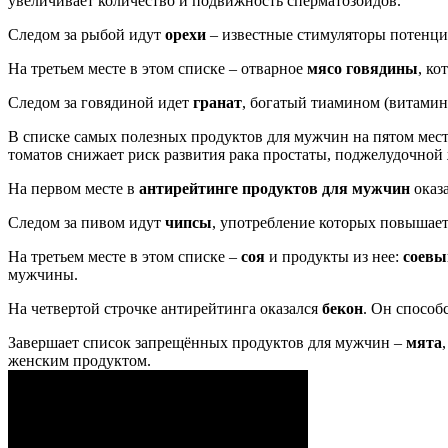
увеличивает количество и подвижность сперматозоидов.
Следом за рыбой идут
орехи
– известные стимуляторы потенц
На третьем месте в этом списке – отварное
мясо говядины
, ко
Следом за говядиной идет
гранат
, богатый тиамином (витамин
В списке самых полезных продуктов для мужчин на пятом мест
томатов снижает риск развития рака простаты, поджелудочной 
На первом месте в
антирейтинге продуктов для мужчин
оказ
Следом за пивом идут
чипсы
, употребление которых повышает
На третьем месте в этом списке –
соя
и продукты из нее:
соевы
мужчины.
На четвертой строчке антирейтинга оказался
бекон
. Он способ
Завершает список запрещённых продуктов для мужчин –
мята
женским продуктом.