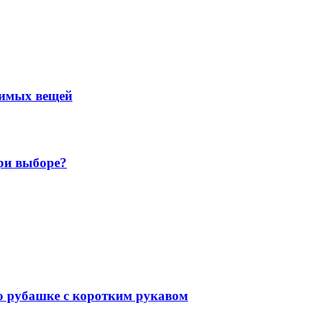
нимых вещей
ри выборе?
 о рубашке с коротким рукавом