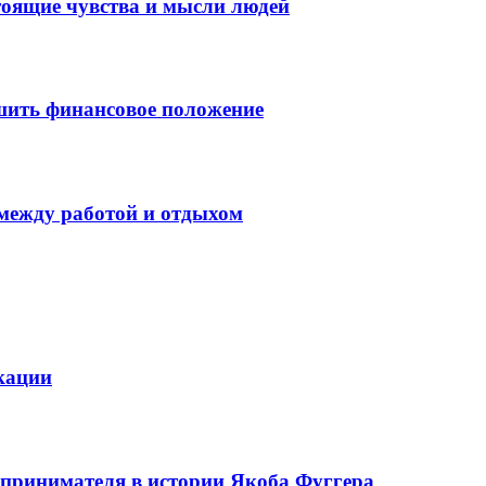
тоящие чувства и мысли людей
шить финансовое положение
 между работой и отдыхом
кации
едпринимателя в истории Якоба Фуггера