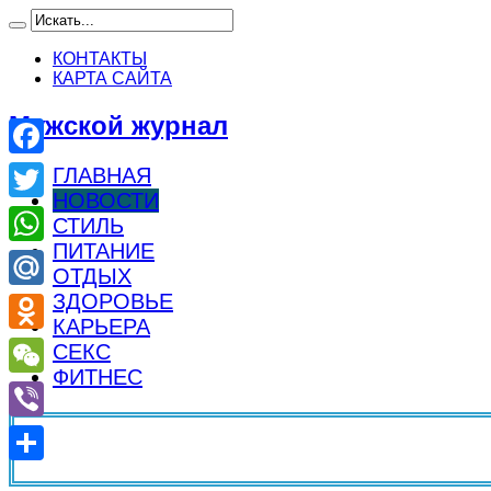
КОНТАКТЫ
КАРТА САЙТА
Мужской журнал
Facebook
ГЛАВНАЯ
НОВОСТИ
Twitter
СТИЛЬ
ПИТАНИЕ
WhatsApp
ОТДЫХ
ЗДОРОВЬЕ
Mail.Ru
КАРЬЕРА
Odnoklassniki
СЕКС
ФИТНЕС
WeChat
Viber
Отправить