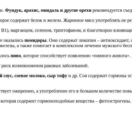
ии.
Фундук, арахис, миндаль и другие орехи
рекомендуется съед
торое содержит белок и железо. Жаренное мясо употреблять не ре
 В1), марганцем, селеном, триптофаном, и благотворно влияющ
е оказались
помидоры
. Они содержат ликопин – антиоксидант
железы, а также помогает в комплексном лечении мужского бесп
алось
пиво
, которое способствует появлению «пивного живота».
 риск возникновения раковых заболеваний.
й соус, соевое молоко, сыр тофу
и др. Соя содержит гормоны э
ствует ожирению, а употребление его в большом количестве пов
, которая содержит гормоноподобные вещества – фитоэстрогены. 