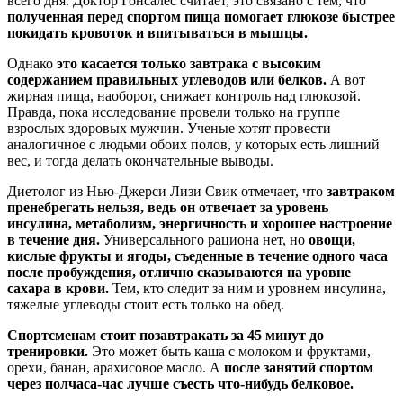
всего дня. Доктор Гонсалес считает, это связано с тем, что
полученная перед спортом пища помогает глюкозе быстрее
покидать кровоток и впитываться в мышцы.
Однако
это касается только завтрака с высоким
содержанием правильных углеводов или белков.
А вот
жирная пища, наоборот, снижает контроль над глюкозой.
Правда, пока исследование провели только на группе
взрослых здоровых мужчин. Ученые хотят провести
аналогичное с людьми обоих полов, у которых есть лишний
вес, и тогда делать окончательные выводы.
Диетолог из Нью-Джерси Лизи Свик отмечает, что
завтраком
пренебрегать нельзя, ведь он отвечает за уровень
инсулина, метаболизм, энергичность и хорошее настроение
в течение дня.
Универсального рациона нет, но
овощи,
кислые фрукты и ягоды, съеденные в течение одного часа
после пробуждения, отлично сказываются на уровне
сахара в крови.
Тем, кто следит за ним и уровнем инсулина,
тяжелые углеводы стоит есть только на обед.
Спортсменам стоит позавтракать за 45 минут до
тренировки.
Это может быть каша с молоком и фруктами,
орехи, банан, арахисовое масло. А
после занятий спортом
через полчаса-час лучше съесть что-нибудь белковое.