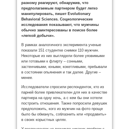
разному реагируют, обнаружив, что
предполагаемым партнером будет легко
манипулировать, пишет Evolutionary
Behavioral Sciences. Социологические
исследования показывают, что мужчины
обычно заинтересованы в поиске более
«легкой добычи».
В рамках аналогичного эксперимента ученые
показали 151 студентке снимки 110 мужчин.
Некоторые из них выглядели более уязвимыми
или готовыми к флирту – сонными,
застенчивыми, юными, кокетливыми, пребывали
в состоянии опьянения и так далее. Другие –
менее.
Исследователи спросили респонденток, кто из
парней более привлекателен для них в качестве
партнера на одну ночь, а с кем бы они хотели
построить отношения. Также попросили девушек
предположить, кого из мужчин на фото проще
было бы обмануть, соблазнить или «продавить»
в своих корыстных целях.
У респонденток не возникло никаких проблем с