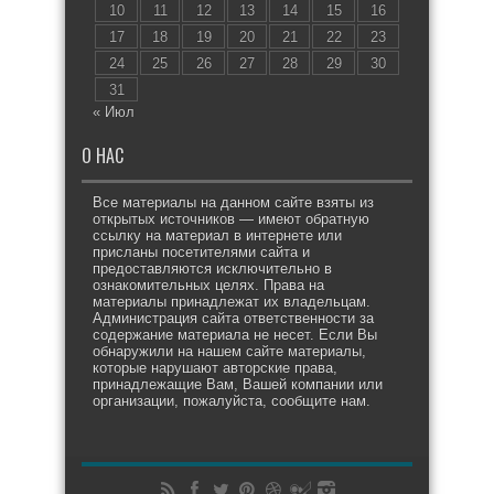
10
11
12
13
14
15
16
17
18
19
20
21
22
23
24
25
26
27
28
29
30
31
« Июл
О НАС
Все материалы на данном сайте взяты из
открытых источников — имеют обратную
ссылку на материал в интернете или
присланы посетителями сайта и
предоставляются исключительно в
ознакомительных целях. Права на
материалы принадлежат их владельцам.
Администрация сайта ответственности за
содержание материала не несет. Если Вы
обнаружили на нашем сайте материалы,
которые нарушают авторские права,
принадлежащие Вам, Вашей компании или
организации, пожалуйста, сообщите нам.