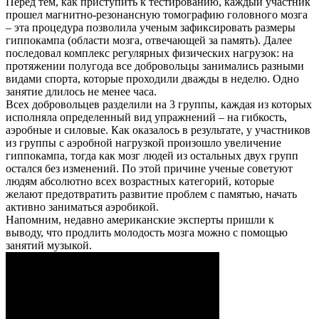
Перед тем, как приступить к тестированию, каждый участник
прошел магнитно-резонансную томографию головного мозга
– эта процедура позволила ученым зафиксировать размеры
гиппокампа (области мозга, отвечающей за память). Далее
последовал комплекс регулярных физических нагрузок: на
протяжении полугода все добровольцы занимались разными
видами спорта, которые проходили дважды в неделю. Одно
занятие длилось не менее часа.
Всех добровольцев разделили на 3 группы, каждая из которых
исполняла определенный вид упражнений – на гибкость,
аэробные и силовые. Как оказалось в результате, у участников
из группы с аэробной нагрузкой произошло увеличение
гиппокампа, тогда как мозг людей из остальных двух групп
остался без изменений. По этой причине ученые советуют
людям абсолютно всех возрастных категорий, которые
желают предотвратить развитие проблем с памятью, начать
активно заниматься аэробикой.
Напомним, недавно американские эксперты пришли к
выводу, что продлить молодость мозга можно с помощью
занятий музыкой.