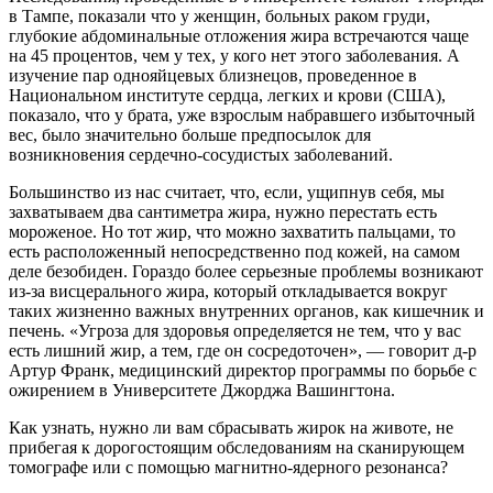
в Тампе, показали что у женщин, больных раком груди,
глубокие абдоминальные отложения жира встречаются чаще
на 45 процентов, чем у тех, у кого нет этого заболевания. А
изучение пар однояйцевых близнецов, проведенное в
Национальном институте сердца, легких и крови (США),
показало, что у брата, уже взрослым набравшего избыточный
вес, было значительно больше предпосылок для
возникновения сердечно-сосудистых заболеваний.
Большинство из нас считает, что, если, ущипнув себя, мы
захватываем два сантиметра жира, нужно перестать есть
мороженое. Но тот жир, что можно захватить пальцами, то
есть расположенный непосредственно под кожей, на самом
деле безобиден. Гораздо более серьезные проблемы возникают
из-за висцерального жира, который откладывается вокруг
таких жизненно важных внутренних органов, как кишечник и
печень. «Угроза для здоровья определяется не тем, что у вас
есть лишний жир, а тем, где он сосредоточен», — говорит д-р
Артур Франк, медицинский директор программы по борьбе с
ожирением в Университете Джорджа Вашингтона.
Как узнать, нужно ли вам сбрасывать жирок на животе, не
прибегая к дорогостоящим обследованиям на сканирующем
томографе или с помощью магнитно-ядерного резонанса?