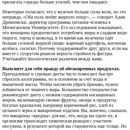
прилагать гораздо больше усилий, чем они ожидают.
Некоторые полагают, что у мужчин больше силы воли, но это
неправда. «Оба пола любят жирную пищу», — говорит Адам
Древновски, директор программы питания человека в
Мичиганском Университете. Его исследования показывают,
что женщины предпочитают потреблять жиры в сладком виде:
пироги, торты и шоколад, в то время как мужчины едят
больше соленой жирной пищи: жареный картофель, копченая
колбаса, сосиски. Поэтому поддерживайте друг друга, если вы
вместе с супругом решили вернуть стройность фигуры.
Учитывайте биологические различия между вами.
Выясните для себя правду об обезжиренных продуктах.
Причудливые и суровые диеты часто помогают быстро
сбросить килограммы, но в основном за счет воды и
мышечной массы. Чтобы насовсем убрать брюшко, нужно
избавиться от лишнего жира. Большинство специалистов
рекомендуют диету с низким содержанием насыщенных
жиров, включающую свежие фрукты, овощи и продукты,
богатые крахмалом, например коричневый рис, хлеб из
цельного зерна и макаронные изделия. Вы, конечно, слышали,
что макароны «вредны» для вас, что, когда вы едите их, в
организме происходит химическая реакция с участием
инсулина, в результате которой вы становитесь еще толще. Но