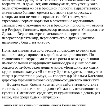
возрасте от 18 до 40 лет, они обнаружили, что у тех, у кого
были отложения жира в брюшной полости, вырабатывалось
значительно больше гормона кортизона при стрессах, с
которыми они не могли справиться. «Мы знаем, что
стрессовый гормон кортизон в сочетании с адреналином
стимулирует отложение жира в брюшной полости, — говорит
д-р Редфорд Уилльямс, профессор психиатрии в Университете
Дюка. — Вероятно, стресс заставляет наш организм
перераспределять жир, переносить его с других участков,
например с бедер, на живот».
Попытки справиться со стрессом с помощью курения или
выпивки могут привести к двойным неприятностям. По
сравнению с некурящими того же роста и веса курильщики
имеют больший коэффициент талия-бедра и у них больше
опасного, глубоко залегающего жира. «Большинство худых
курильщиков скажут: «Я не могу бросить курить, потому что
тогда я растолстею и умру», — говорит д-р Уилльям Кастелли,
директор Фрэмингемского сердечно-сосудистого института.
— Но даже если, бросив курить, они действительно станут
толстыми, они все-таки продлят себе жизнь, отказавшись от
курения. Смертность среди худых курильщиков в девять раз
выше, чем среди худых некурящих».
Точно так же сильно пьющие имеют более высокий