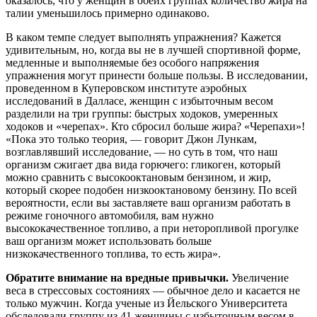
оказалось, что у женщин в обеих группах количество жира на
талии уменьшилось примерно одинаково.
В каком темпе следует выполнять упражнения? Кажется
удивительным, но, когда вы не в лучшей спортивной форме,
медленные и выполняемые без особого напряжения
упражнения могут принести больше пользы. В исследовании,
проведенном в Куперовском институте аэробных
исследований в Далласе, женщин с избыточным весом
разделили на три группы: быстрых ходоков, умеренных
ходоков и «черепах». Кто сбросил больше жира? «Черепахи»!
«Пока это только теория, — говорит Джон Лункам,
возглавлявший исследование, — но суть в том, что наш
организм сжигает два вида горючего: гликоген, который
можно сравнить с высокооктановым бензином, и жир,
который скорее подобен низкооктановому бензину. По всей
вероятности, если вы заставляете ваш организм работать в
режиме гоночного автомобиля, вам нужно
высококачественное топливо, а при неторопливой прогулке
ваш организм может использовать больше
низкокачественного топлива, то есть жира».
Обратите внимание на вредные привычки.
Увеличение
веса в стрессовых состояниях — обычное дело и касается не
только мужчин. Когда ученые из Йельского Университета
обследовали группу из 41 женщины с избыточным весом в