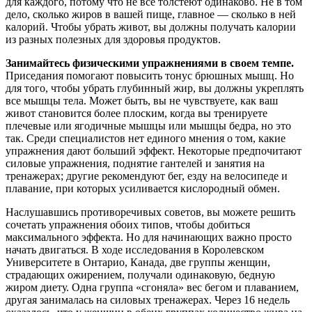
для каждого, потому что не все толстеют одинаково. Не в том
дело, сколько жиров в вашей пище, главное — сколько в ней
калорий. Чтобы убрать живот, вы должны получать калории
из разных полезных для здоровья продуктов.
Занимайтесь физическими упражнениями в своем темпе.
Приседания помогают повысить тонус брюшных мышц. Но
для того, чтобы убрать глубинный жир, вы должны укреплять
все мышцы тела. Может быть, вы не чувствуете, как ваш
живот становится более плоским, когда вы тренируете
плечевые или ягодичные мышцы или мышцы бедра, но это
так. Среди специалистов нет единого мнения о том, какие
упражнения дают больший эффект. Некоторые предпочитают
силовые упражнения, поднятие гантелей и занятия на
тренажерах; другие рекомендуют бег, езду на велосипеде и
плавание, при которых усиливается кислородный обмен.
Наслушавшись противоречивых советов, вы можете решить
сочетать упражнения обоих типов, чтобы добиться
максимального эффекта. Но для начинающих важно просто
начать двигаться. В ходе исследования в Королевском
Университете в Онтарио, Канада, две группы женщин,
страдающих ожирением, получали одинаковую, бедную
жиром диету. Одна группа «сгоняла» вес бегом и плаванием,
другая занималась на силовых тренажерах. Через 16 недель