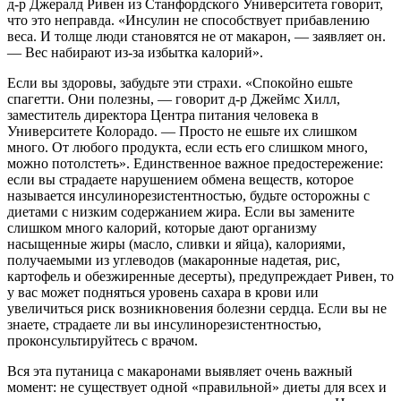
д-р Джералд Ривен из Станфордского Университета говорит,
что это неправда. «Инсулин не способствует прибавлению
веса. И толще люди становятся не от макарон, — заявляет он.
— Вес набирают из-за избытка калорий».
Если вы здоровы, забудьте эти страхи. «Спокойно ешьте
спагетти. Они полезны, — говорит д-р Джеймс Хилл,
заместитель директора Центра питания человека в
Университете Колорадо. — Просто не ешьте их слишком
много. От любого продукта, если есть его слишком много,
можно потолстеть». Единственное важное предостережение:
если вы страдаете нарушением обмена веществ, которое
называется инсулинорезистентностью, будьте осторожны с
диетами с низким содержанием жира. Если вы замените
слишком много калорий, которые дают организму
насыщенные жиры (масло, сливки и яйца), калориями,
получаемыми из углеводов (макаронные надетая, рис,
картофель и обезжиренные десерты), предупреждает Ривен, то
у вас может подняться уровень сахара в крови или
увеличиться риск возникновения болезни сердца. Если вы не
знаете, страдаете ли вы инсулинорезистентностью,
проконсультируйтесь с врачом.
Вся эта путаница с макаронами выявляет очень важный
момент: не существует одной «правильной» диеты для всех и