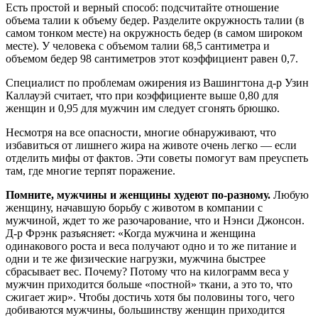
Есть простой и верный способ: подсчитайте отношение
объема талии к объему бедер. Разделите окружность талии (в
самом тонком месте) на окружность бедер (в самом широком
месте). У человека с объемом талии 68,5 сантиметра и
объемом бедер 98 сантиметров этот коэффициент равен 0,7.
Специалист по проблемам ожирения из Вашингтона д-р Узин
Каллауэй считает, что при коэффициенте выше 0,80 для
женщин и 0,95 для мужчин им следует сгонять брюшко.
Несмотря на все опасности, многие обнаруживают, что
избавиться от лишнего жира на животе очень легко — если
отделить мифы от фактов. Эти советы помогут вам преуспеть
там, где многие терпят поражение.
Помните, мужчины и женщины худеют по-разному.
Любую
женщину, начавшую борьбу с животом в компании с
мужчиной, ждет то же разочарование, что и Нэнси Джонсон.
Д-р Фрэнк разъясняет: «Когда мужчина и женщина
одинакового роста и веса получают одно и то же питание и
одни и те же физические нагрузки, мужчина быстрее
сбрасывает вес. Почему? Потому что на килограмм веса у
мужчин приходится больше «постной» ткани, а это то, что
сжигает жир». Чтобы достичь хотя бы половины того, чего
добиваются мужчины, большинству женщин приходится