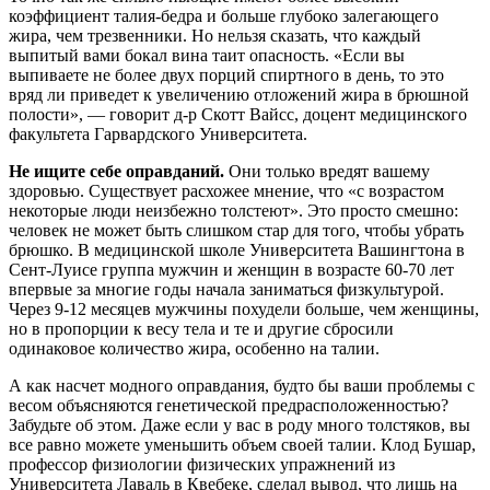
коэффициент талия-бедра и больше глубоко залегающего
жира, чем трезвенники. Но нельзя сказать, что каждый
выпитый вами бокал вина таит опасность. «Если вы
выпиваете не более двух порций спиртного в день, то это
вряд ли приведет к увеличению отложений жира в брюшной
полости», — говорит д-р Скотт Вайсс, доцент медицинского
факультета Гарвардского Университета.
Не ищите себе оправданий.
Они только вредят вашему
здоровью. Существует расхожее мнение, что «с возрастом
некоторые люди неизбежно толстеют». Это просто смешно:
человек не может быть слишком стар для того, чтобы убрать
брюшко. В медицинской школе Университета Вашингтона в
Сент-Луисе группа мужчин и женщин в возрасте 60-70 лет
впервые за многие годы начала заниматься физкультурой.
Через 9-12 месяцев мужчины похудели больше, чем женщины,
но в пропорции к весу тела и те и другие сбросили
одинаковое количество жира, особенно на талии.
А как насчет модного оправдания, будто бы ваши проблемы с
весом объясняются генетической предрасположенностью?
Забудьте об этом. Даже если у вас в роду много толстяков, вы
все равно можете уменьшить объем своей талии. Клод Бушар,
профессор физиологии физических упражнений из
Университета Лаваль в Квебеке, сделал вывод, что лишь на