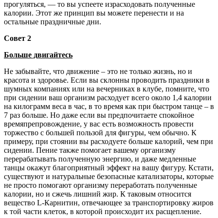
прогуляться, — то вы успеете израсходовать полученные
калории. Этот же принцип вы можете перенести и на
остальные праздничные дни.
Совет 2
Больше двигайтесь
Не забывайте, что движение – это не только жизнь, но и
красота и здоровье. Если вы склонны проводить праздники в
шумных компаниях или на вечерниках в клубе, помните, что
при сидении ваш организм расходует всего около 1,4 калории
на килограмм веса в час, в то время как при быстром танце – в
7 раз больше. Но даже если вы предпочитаете спокойное
времяпрепровождение, у вас есть возможность провести
торжество с большей пользой для фигуры, чем обычно. К
примеру, при стоянии вы расходуете больше калорий, чем при
сидении. Пение также помогает вашему организму
перерабатывать полученную энергию, и даже медленные
танцы окажут благоприятный эффект на вашу фигуру. Кстати,
существуют и натуральные безопасные катализаторы, которые
не просто помогают организму переработать полученные
калории, но и сжечь лишний жир. К таковым относится
вещество L-Карнитин, отвечающее за транспортировку жиров
к той части клеток, в которой происходит их расщепление.