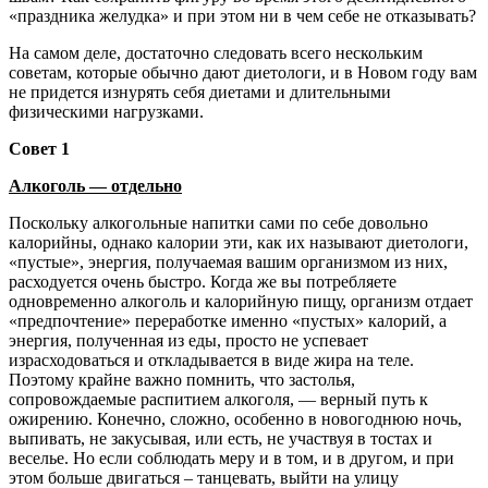
«праздника желудка» и при этом ни в чем себе не отказывать?
На самом деле, достаточно следовать всего нескольким
советам, которые обычно дают диетологи, и в Новом году вам
не придется изнурять себя диетами и длительными
физическими нагрузками.
Совет 1
Алкоголь — отдельно
Поскольку алкогольные напитки сами по себе довольно
калорийны, однако калории эти, как их называют диетологи,
«пустые», энергия, получаемая вашим организмом из них,
расходуется очень быстро. Когда же вы потребляете
одновременно алкоголь и калорийную пищу, организм отдает
«предпочтение» переработке именно «пустых» калорий, а
энергия, полученная из еды, просто не успевает
израсходоваться и откладывается в виде жира на теле.
Поэтому крайне важно помнить, что застолья,
сопровождаемые распитием алкоголя, — верный путь к
ожирению. Конечно, сложно, особенно в новогоднюю ночь,
выпивать, не закусывая, или есть, не участвуя в тостах и
веселье. Но если соблюдать меру и в том, и в другом, и при
этом больше двигаться – танцевать, выйти на улицу