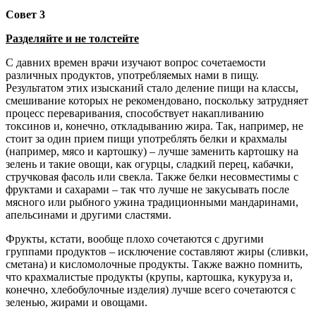
Совет 3
Разделяйте и не толстейте
С давних времен врачи изучают вопрос сочетаемости
различных продуктов, употребляемых нами в пищу.
Результатом этих изысканий стало деление пищи на классы,
смешивание которых не рекомендовано, поскольку затрудняет
процесс переваривания, способствует накапливанию
токсинов и, конечно, откладыванию жира. Так, например, не
стоит за один прием пищи употреблять белки и крахмалы
(например, мясо и картошку) – лучше заменить картошку на
зелень и такие овощи, как огурцы, сладкий перец, кабачки,
стручковая фасоль или свекла. Также белки несовместимы с
фруктами и сахарами – так что лучше не закусывать после
мясного или рыбного ужина традиционными мандаринами,
апельсинами и другими сластями.
Фрукты, кстати, вообще плохо сочетаются с другими
группами продуктов – исключение составляют жиры (сливки,
сметана) и кисломолочные продукты. Также важно помнить,
что крахмалистые продукты (крупы, картошка, кукуруза и,
конечно, хлебобулочные изделия) лучше всего сочетаются с
зеленью, жирами и овощами.