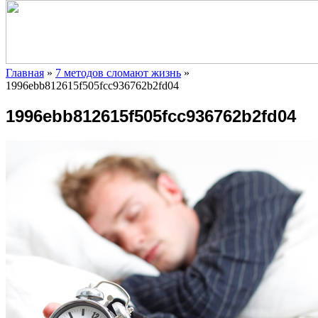
Главная
»
7 методов сломают жизнь
»
1996ebb812615f505fcc936762b2fd04
1996ebb812615f505fcc936762b2fd04