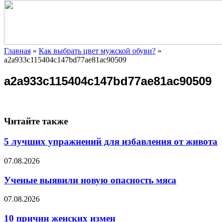
Главная
»
Как выбрать цвет мужской обуви?
»
a2a933c115404c147bd77ae81ac90509
a2a933c115404c147bd77ae81ac90509
Читайте также
5 лучших упражнений для избавления от живота
07.08.2026
Ученые выявили новую опасность мяса
07.08.2026
10 причин женских измен