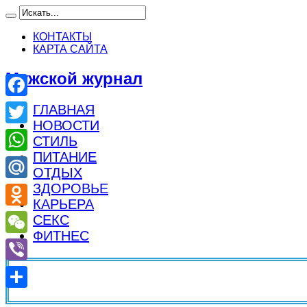
КОНТАКТЫ
КАРТА САЙТА
Мужской журнал
Facebook
ГЛАВНАЯ
НОВОСТИ
Twitter
СТИЛЬ
ПИТАНИЕ
WhatsApp
ОТДЫХ
ЗДОРОВЬЕ
Mail.Ru
КАРЬЕРА
Odnoklassniki
СЕКС
ФИТНЕС
WeChat
Viber
Отправить