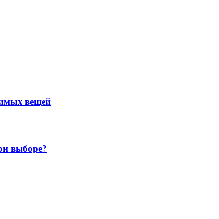
нимых вещей
ри выборе?