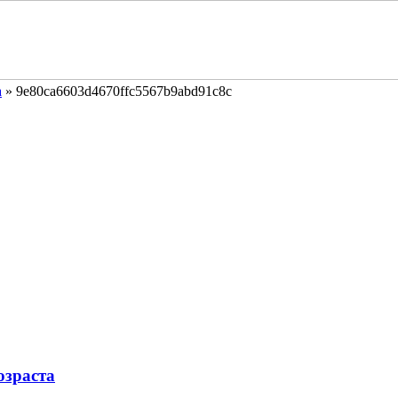
а
»
9e80ca6603d4670ffc5567b9abd91c8c
озраста