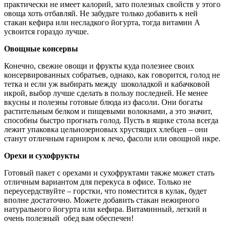
практически не имеет калорий, зато полезных свойств у этого
овоща хоть отбавляй. Не забудьте только добавить к ней
стакан кефира или несладкого йогурта, тогда витамин А
усвоится гораздо лучше.
Овощные консервы
Конечно, свежие овощи и фрукты куда полезнее своих
консервированных собратьев, однако, как говорится, голод не
тетка и если уж выбирать между шоколадкой и кабачковой
икрой, выбор лучше сделать в пользу последней. Не менее
вкусны и полезны готовые блюда из фасоли. Они богаты
растительным белком и пищевыми волокнами, а это значит,
способны быстро прогнать голод. Пусть в ящике стола всегда
лежит упаковка цельнозерновых хрустящих хлебцев – они
станут отличным гарниром к лечо, фасоли или овощной икре.
Орехи и сухофрукты
Готовый пакет с орехами и сухофруктами также может стать
отличным вариантом для перекуса в офисе. Только не
переусердствуйте – горстки, что поместится в кулак, будет
вполне достаточно. Можете добавить стакан нежирного
натурального йогурта или кефира. Витаминный, легкий и
очень полезный обед вам обеспечен!