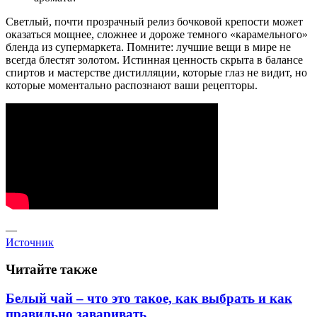
Светлый, почти прозрачный релиз бочковой крепости может
оказаться мощнее, сложнее и дороже темного «карамельного»
бленда из супермаркета. Помните: лучшие вещи в мире не
всегда блестят золотом. Истинная ценность скрыта в балансе
спиртов и мастерстве дистилляции, которые глаз не видит, но
которые моментально распознают ваши рецепторы.
—
Источник
Читайте также
Белый чай – что это такое, как выбрать и как
правильно заваривать