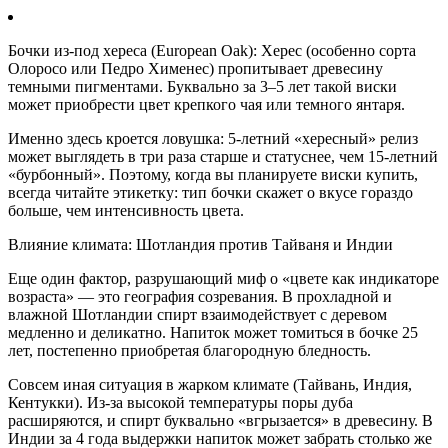
Бочки из-под хереса (European Oak): Херес (особенно сорта
Олоросо или Педро Хименес) пропитывает древесину
темными пигментами. Буквально за 3–5 лет такой виски
может приобрести цвет крепкого чая или темного янтаря.
Именно здесь кроется ловушка: 5-летний «хересный» релиз
может выглядеть в три раза старше и статуснее, чем 15-летний
«бурбонный». Поэтому, когда вы планируете виски купить,
всегда читайте этикетку: тип бочки скажет о вкусе гораздо
больше, чем интенсивность цвета.
Влияние климата: Шотландия против Тайваня и Индии
Еще один фактор, разрушающий миф о «цвете как индикаторе
возраста» — это география созревания. В прохладной и
влажной Шотландии спирт взаимодействует с деревом
медленно и деликатно. Напиток может томиться в бочке 25
лет, постепенно приобретая благородную бледность.
Совсем иная ситуация в жарком климате (Тайвань, Индия,
Кентукки). Из-за высокой температуры поры дуба
расширяются, и спирт буквально «вгрызается» в древесину. В
Индии за 4 года выдержки напиток может забрать столько же