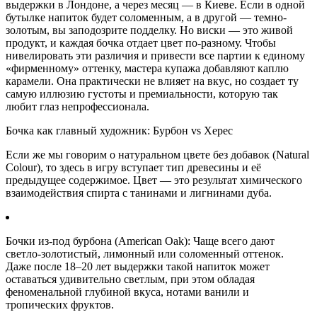
выдержки в Лондоне, а через месяц — в Киеве. Если в одной
бутылке напиток будет соломенным, а в другой — темно-
золотым, вы заподозрите подделку. Но виски — это живой
продукт, и каждая бочка отдает цвет по-разному. Чтобы
нивелировать эти различия и привести все партии к единому
«фирменному» оттенку, мастера купажа добавляют каплю
карамели. Она практически не влияет на вкус, но создает ту
самую иллюзию густоты и премиальности, которую так
любит глаз непрофессионала.
Бочка как главный художник: Бурбон vs Херес
Если же мы говорим о натуральном цвете без добавок (Natural
Colour), то здесь в игру вступает тип древесины и её
предыдущее содержимое. Цвет — это результат химического
взаимодействия спирта с танинами и лигнинами дуба.
Бочки из-под бурбона (American Oak): Чаще всего дают
светло-золотистый, лимонный или соломенный оттенок.
Даже после 18–20 лет выдержки такой напиток может
оставаться удивительно светлым, при этом обладая
феноменальной глубиной вкуса, нотами ванили и
тропических фруктов.