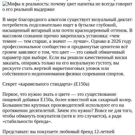
В мире благородного алкоголя существует визуальный диктат:
потребитель подсознательно ищет в бутылке глубокий,
насыщенный янтарный или почти краснодеревный оттенок. В
массовом сознании прочно закрепилась установка: «чем
темнее — тем старше, а значит — лучше». Однако в
2026 году
профессиональное сообщество и продвинутые ценители всё
громче заявляют о том, что цвет — это самый обманчивый
параметр при выборе. Если вы решили качественный виски
заказать, опираясь только на его визуальную густоту, вы
рискуете стать жертвой маркетинговых уловок или
собственного недопонимания физики созревания спиртов.
Секрет «карамельного стандарта» (E150a)
Первое, что нужно знать о цвете — это существование
пищевой добавки E150a, более известной как сахарный колер.
Большинство крупных производителей используют его на
протяжении десятилетий. Зачем это нужно? Вовсе не для того,
чтобы обмануть покупателя (хотя и это случается), а ради
«стабильности бренда».
Представьте: вы покупаете любимый бренд 12-летней