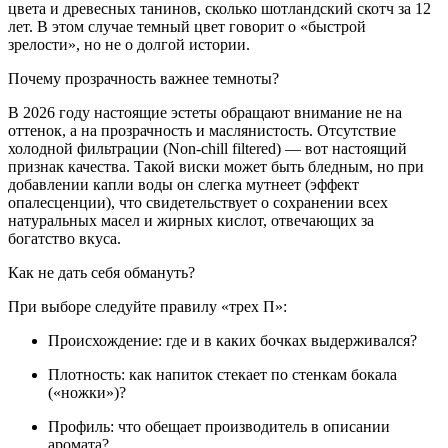
цвета и древесных танинов, сколько шотландский скотч за 12
лет. В этом случае темный цвет говорит о «быстрой
зрелости», но не о долгой истории.
Почему прозрачность важнее темноты?
В 2026 году настоящие эстеты обращают внимание не на
оттенок, а на прозрачность и маслянистость. Отсутствие
холодной фильтрации (Non-chill filtered) — вот настоящий
признак качества. Такой виски может быть бледным, но при
добавлении капли воды он слегка мутнеет (эффект
опалесценции), что свидетельствует о сохранении всех
натуральных масел и жирных кислот, отвечающих за
богатство вкуса.
Как не дать себя обмануть?
При выборе следуйте правилу «трех П»:
Происхождение: где и в каких бочках выдерживался?
Плотность: как напиток стекает по стенкам бокала
(«ножки»)?
Профиль: что обещает производитель в описании
аромата?