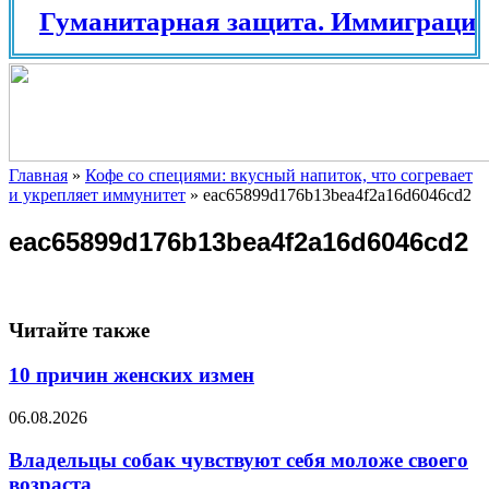
Гуманитарная защита. Иммиграцион
Главная
»
Кофе со специями: вкусный напиток, что согревает
и укрепляет иммунитет
»
eac65899d176b13bea4f2a16d6046cd2
eac65899d176b13bea4f2a16d6046cd2
Читайте также
10 причин женских измен
06.08.2026
Владельцы собак чувствуют себя моложе своего
возраста