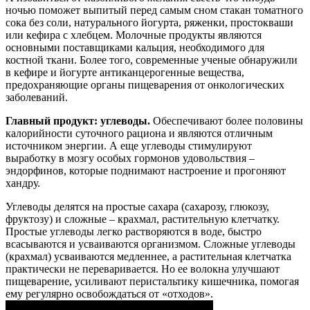
ночью поможет выпитый перед самым сном стакан томатного
сока без соли, натурального йогурта, ряженки, простокваши
или кефира с хлебцем. Молочные продукты являются
основными поставщиками кальция, необходимого для
костной ткани. Более того, современные ученые обнаружили
в кефире и йогурте антиканцерогенные вещества,
предохраняющие органы пищеварения от онкологических
заболеваний.
Главный продукт: углеводы.
Обеспечивают более половины
калорийности суточного рациона и являются отличным
источником энергии. А еще углеводы стимулируют
выработку в мозгу особых гормонов удовольствия –
эндорфинов, которые поднимают настроение и прогоняют
хандру.
Углеводы делятся на простые сахара (сахарозу, глюкозу,
фруктозу) и сложные – крахмал, растительную клетчатку.
Простые углеводы легко растворяются в воде, быстро
всасываются и усваиваются организмом. Сложные углеводы
(крахмал) усваиваются медленнее, а растительная клетчатка
практически не переваривается. Но ее волокна улучшают
пищеварение, усиливают перистальтику кишечника, помогая
ему регулярно освобождаться от «отходов».