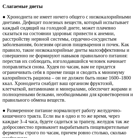
Слагаемые диеты
● Хронодиета не имеет ничего общего с низкокалорийными
диетами. Дефицит полезных веществ, который испытывает
каждый сидящий на голодной диете, может плачевно
сказаться на состоянии здоровья: привести к анемии,
расстройству нервной системы, сердечно-сосудистым
заболеваниям, болезням органов пищеварения и почек. Как
правило, такие низкокалорийные диеты малоэффективны и
совершенно не формируют навыков правильного питания:
перестав их соблюдать, изголодавшийся человек начинает
поправляться снова. Худея по часам, вам не придется
ограничивать себя в приеме пищи и сводить к минимуму
калорийность рациона – он не должен быть ниже 1600–1800
ккал. Хронодиета снабдит ваш организм фруктозой,
клетчаткой, витаминами и минералами, обеспечит жирами и
полноценными белками, необходимыми для кроветворения и
правильного обмена веществ.
● Размеренное питание нормализует работу желудочно-
кишечного тракта. Если вы в одно и то же время, через
каждые 3–4 часа, будете садиться за трапезу, желудок так же
добросовестно привыкнет вырабатывать пищеварительные
ферменты строго по часам, причем ровно столько, сколько