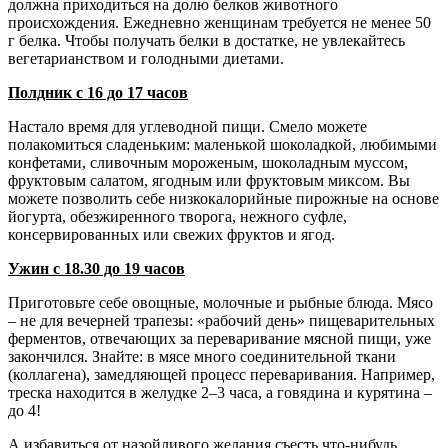
должна приходиться на долю белков животного
происхождения. Ежедневно женщинам требуется не менее 50
г белка. Чтобы получать белки в достатке, не увлекайтесь
вегетарианством и голодными диетами.
Полдник с 16 до 17 часов
Настало время для углеводной пищи. Смело можете
полакомиться сладеньким: маленькой шоколадкой, любимыми
конфетами, сливочным мороженым, шоколадным муссом,
фруктовым салатом, ягодным или фруктовым миксом. Вы
можете позволить себе низкокалорийные пирожные на основе
йогурта, обезжиренного творога, нежного суфле,
консервированных или свежих фруктов и ягод.
Ужин с 18.30 до 19 часов
Приготовьте себе овощные, молочные и рыбные блюда. Мясо
– не для вечерней трапезы: «рабочий день» пищеварительных
ферментов, отвечающих за переваривание мясной пищи, уже
закончился. Знайте: в мясе много соединительной ткани
(коллагена), замедляющей процесс переваривания. Например,
треска находится в желудке 2–3 часа, а говядина и курятина –
до 4!
А избавиться от назойливого желания съесть что-нибудь