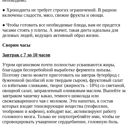
необходимо.
● Хронодиета не требует строгих ограничений. В рацион
включены сладости, мясо, свежие фрукты и овощи.
● Чтобы готовить все необходимые блюда, вам не придется
часами стоять у плиты. А значит, такая диета идеальна для
деловых людей, ведущих активный образ жизни.
Сверим часы
Завтрак с 7 до 10 часов
Утром организмом почти полностью усваиваются жиры,
благодаря бесперебойной выработке фермента липазы.
Поэтому смело можете приготовить на завтрак бутерброд с
бужениной (колбасой или твердым сыром), фруктовый салат
со взбитыми сливками, творог (жирность – 18%) со сметаной,
овощной салат, заправленный оливковым маслом. Выпейте за
завтраком чашечку какао, темного шоколада или
свежезаваренного чая с молоком. Эти напитки, в состав
которых входят тонизирующие вещества (теофиллин,
теобромин и кофеин), взбодрят вас, активизируют работу
головного мозга. Только не злоупотребляйте ими, чтобы не
спровоцировать учащенное сердцебиение, головную боль.