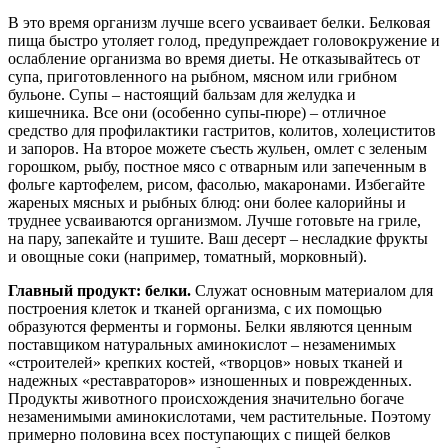
В это время организм лучше всего усваивает белки. Белковая
пища быстро утоляет голод, предупреждает головокружение и
ослабление организма во время диеты. Не отказывайтесь от
супа, приготовленного на рыбном, мясном или грибном
бульоне. Супы – настоящий бальзам для желудка и
кишечника. Все они (особенно супы-пюре) – отличное
средство для профилактики гастритов, колитов, холециститов
и запоров. На второе можете съесть жульен, омлет с зеленым
горошком, рыбу, постное мясо с отварным или запеченным в
фольге картофелем, рисом, фасолью, макаронами. Избегайте
жареных мясных и рыбных блюд: они более калорийны и
труднее усваиваются организмом. Лучше готовьте на гриле,
на пару, запекайте и тушите. Ваш десерт – несладкие фрукты
и овощные соки (например, томатный, морковный).
Главный продукт: белки.
Служат основным материалом для
построения клеток и тканей организма, с их помощью
образуются ферменты и гормоны. Белки являются ценным
поставщиком натуральных аминокислот – незаменимых
«строителей» крепких костей, «творцов» новых тканей и
надежных «реставраторов» изношенных и поврежденных.
Продукты животного происхождения значительно богаче
незаменимыми аминокислотами, чем растительные. Поэтому
примерно половина всех поступающих с пищей белков