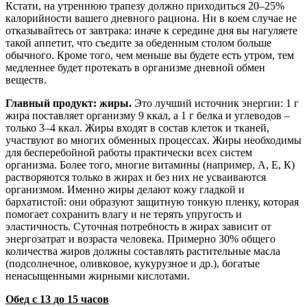
Кстати, на утреннюю трапезу должно приходиться 20–25%
калорийности вашего дневного рациона. Ни в коем случае не
отказывайтесь от завтрака: иначе к середине дня вы нагуляете
такой аппетит, что съедите за обеденным столом больше
обычного. Кроме того, чем меньше вы будете есть утром, тем
медленнее будет протекать в организме дневной обмен
веществ.
Главный продукт: жиры.
Это лучший источник энергии: 1 г
жира поставляет организму 9 ккал, а 1 г белка и углеводов –
только 3–4 ккал. Жиры входят в состав клеток и тканей,
участвуют во многих обменных процессах. Жиры необходимы
для бесперебойной работы практически всех систем
организма. Более того, многие витамины (например, А, Е, К)
растворяются только в жирах и без них не усваиваются
организмом. Именно жиры делают кожу гладкой и
бархатистой: они образуют защитную тонкую пленку, которая
помогает сохранить влагу и не терять упругость и
эластичность. Суточная потребность в жирах зависит от
энергозатрат и возраста человека. Примерно 30% общего
количества жиров должны составлять растительные масла
(подсолнечное, оливковое, кукурузное и др.), богатые
ненасыщенными жирными кислотами.
Обед с 13 до 15 часов