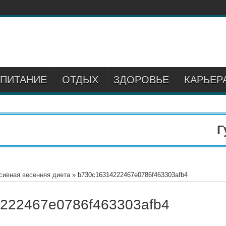
ПИТАНИЕ
ОТДЫХ
ЗДОРОВЬЕ
КАРЬЕР
Гу
сивная весенняя диета
»
b730c16314222467e0786f463303afb4
222467e0786f463303afb4