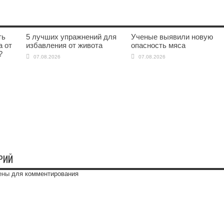
ть
5 лучших упражнений для
Ученые выявили новую
а от
избавления от живота
опасность мяса
?
07.08.2026
07.08.2026
РИЙ
ены
для комментирования