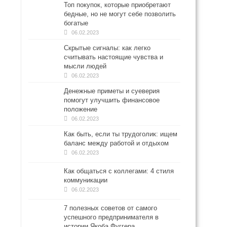
Топ покупок, которые приобретают
бедные, но не могут себе позволить
богатые
06.02.2023
Скрытые сигналы: как легко
считывать настоящие чувства и
мысли людей
06.02.2023
Денежные приметы и суеверия
помогут улучшить финансовое
положение
06.02.2023
Как быть, если ты трудоголик: ищем
баланс между работой и отдыхом
06.02.2023
Как общаться с коллегами: 4 стиля
коммуникации
06.02.2023
7 полезных советов от самого
успешного предпринимателя в
истории Якоба Фуггера