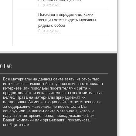
06.02.2023
Психологи определили, каких
женщин хотят видеть мужчины
рядом с собой
06.02.2023
О НАС
Все материалы на данном сайте взяты из открытых
источников — имеют обратную ссылку на материал в
интернете или присланы посетителями сайта и
предоставляются исключительно в ознакомительных
целях. Права на материалы принадлежат их
владельцам. Администрация сайта ответственности
за содержание материала не несет. Если Вы
обнаружили на нашем сайте материалы, которые
нарушают авторские права, принадлежащие Вам,
Вашей компании или организации, пожалуйста,
сообщите нам.