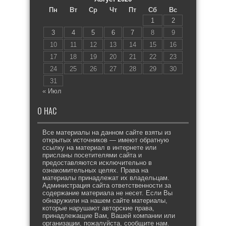
Пн
Вт
Ср
Чт
Пт
Сб
Вс
1
2
3
4
5
6
7
8
9
10
11
12
13
14
15
16
17
18
19
20
21
22
23
24
25
26
27
28
29
30
31
« Июл
О НАС
Все материалы на данном сайте взяты из
открытых источников — имеют обратную
ссылку на материал в интернете или
присланы посетителями сайта и
предоставляются исключительно в
ознакомительных целях. Права на
материалы принадлежат их владельцам.
Администрация сайта ответственности за
содержание материала не несет. Если Вы
обнаружили на нашем сайте материалы,
которые нарушают авторские права,
принадлежащие Вам, Вашей компании или
организации, пожалуйста, сообщите нам.