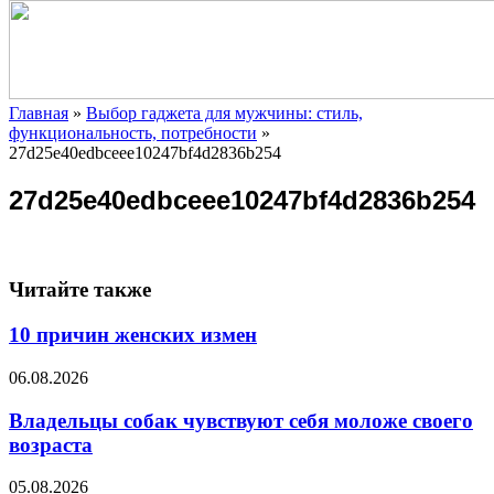
Главная
»
Выбор гаджета для мужчины: стиль,
функциональность, потребности
»
27d25e40edbceee10247bf4d2836b254
27d25e40edbceee10247bf4d2836b254
Читайте также
10 причин женских измен
06.08.2026
Владельцы собак чувствуют себя моложе своего
возраста
05.08.2026