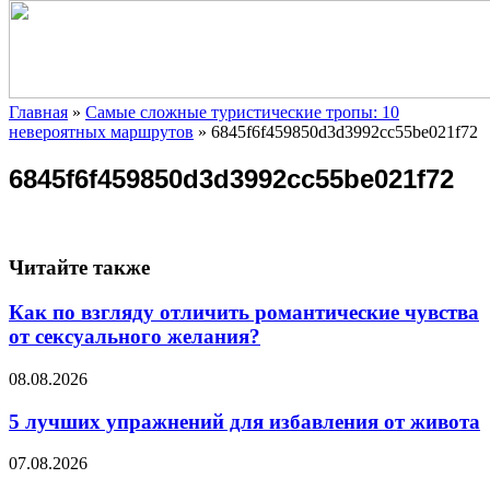
Главная
»
Самые сложные туристические тропы: 10
невероятных маршрутов
»
6845f6f459850d3d3992cc55be021f72
6845f6f459850d3d3992cc55be021f72
Читайте также
Как по взгляду отличить романтические чувства
от сексуального желания?
08.08.2026
5 лучших упражнений для избавления от живота
07.08.2026