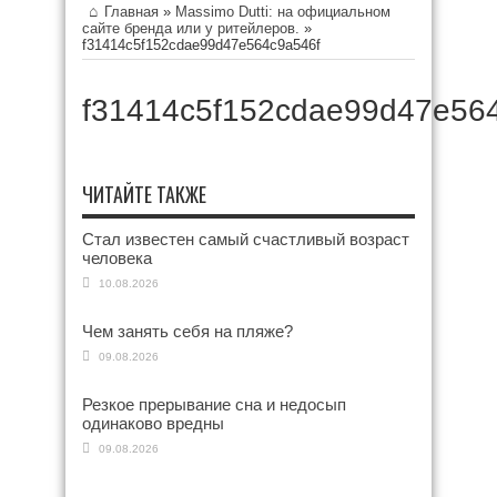
Главная
»
Massimo Dutti: на официальном
сайте бренда или у ритейлеров.
»
f31414c5f152cdae99d47e564c9a546f
f31414c5f152cdae99d47e56
ЧИТАЙТЕ ТАКЖЕ
Стал известен самый счастливый возраст
человека
10.08.2026
Чем занять себя на пляже?
09.08.2026
Резкое прерывание сна и недосып
одинаково вредны
09.08.2026