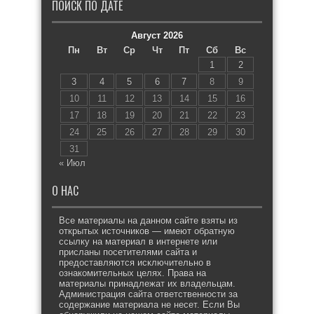
ПОИСК ПО ДАТЕ
Август 2026
Пн
Вт
Ср
Чт
Пт
Сб
Вс
1
2
3
4
5
6
7
8
9
10
11
12
13
14
15
16
17
18
19
20
21
22
23
24
25
26
27
28
29
30
31
« Июл
О НАС
Все материалы на данном сайте взяты из
открытых источников — имеют обратную
ссылку на материал в интернете или
присланы посетителями сайта и
предоставляются исключительно в
ознакомительных целях. Права на
материалы принадлежат их владельцам.
Администрация сайта ответственности за
содержание материала не несет. Если Вы