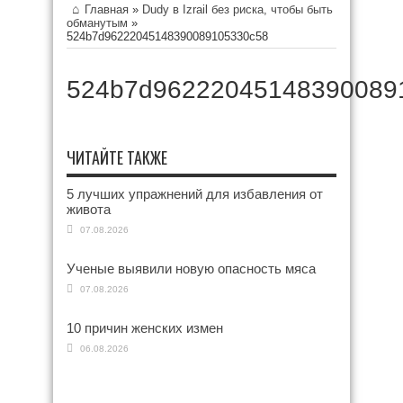
Главная
»
Dudy в Izrail без риска, чтобы быть
обманутым
»
524b7d96222045148390089105330c58
524b7d96222045148390089
ЧИТАЙТЕ ТАКЖЕ
5 лучших упражнений для избавления от
живота
07.08.2026
Ученые выявили новую опасность мяса
07.08.2026
10 причин женских измен
06.08.2026