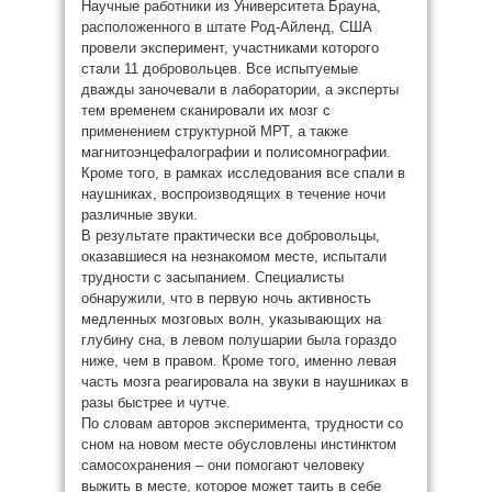
Научные работники из Университета Брауна,
расположенного в штате Род-Айленд, США
провели эксперимент, участниками которого
стали 11 добровольцев. Все испытуемые
дважды заночевали в лаборатории, а эксперты
тем временем сканировали их мозг с
применением структурной МРТ, а также
магнитоэнцефалографии и полисомнографии.
Кроме того, в рамках исследования все спали в
наушниках, воспроизводящих в течение ночи
различные звуки.
В результате практически все добровольцы,
оказавшиеся на незнакомом месте, испытали
трудности с засыпанием. Специалисты
обнаружили, что в первую ночь активность
медленных мозговых волн, указывающих на
глубину сна, в левом полушарии была гораздо
ниже, чем в правом. Кроме того, именно левая
часть мозга реагировала на звуки в наушниках в
разы быстрее и чутче.
По словам авторов эксперимента, трудности со
сном на новом месте обусловлены инстинктом
самосохранения – они помогают человеку
выжить в месте, которое может таить в себе